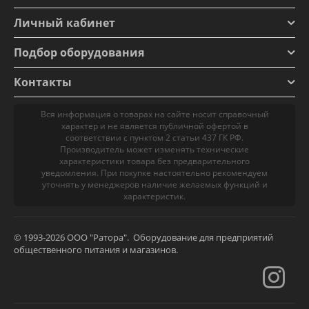
Личный кабинет
Подбор оборудования
Контакты
Вся информация о товарах на сайте носит справочный
характер и не является публичной офертой в
соответствии с пунктом 2 статьи 437 ГК РФ.
Производитель может изменять технические
характеристики товара без предварительного
уведомления. При покупке настоятельно рекомендуем
уточнять у менеджеров наличие желаемых функций и
характеристик.
© 1993-2026 ООО "Ратора". Оборудование для предприятий
общественного питания и магазинов.