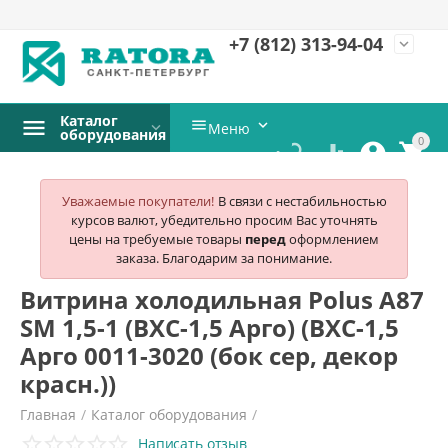
+7 (812)
313-94-04
expand_more
Каталог


Меню
оборудования
0




Уважаемые покупатели!
В связи с нестабильностью
курсов валют, убедительно просим Вас уточнять
цены на требуемые товары
перед
оформлением
заказа. Благодарим за понимание.
Витрина холодильная Polus A87
SM 1,5-1 (ВХС-1,5 Арго) (ВХС-1,5
Арго 0011-3020 (бок сер, декор
красн.))
Главная
/
Каталог оборудования
/
Написать отзыв