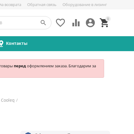
ла возврата
Обратная связь
Оборудование в лизинг
0





Контакты
 товары
перед
оформлением заказа. Благодарим за
Cooleq
/