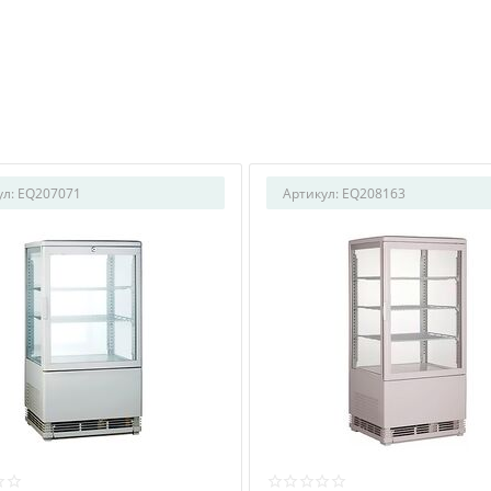
ул:
EQ207071
Артикул:
EQ208163