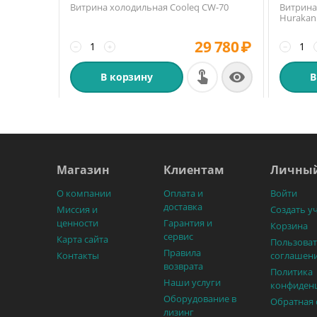
Витрина холодильная Cooleq CW-70
Витрина
Hurakan
29 780
₽
−
+
−

В корзину
В
Магазин
Клиентам
Личный
О компании
Оплата и
Войти
доставка
Миссия и
Создать у
ценности
Гарантия и
Корзина
сервис
Карта сайта
Пользоват
Правила
Контакты
соглашен
возврата
Политика
Наши услуги
конфиден
Оборудование в
Обратная 
лизинг