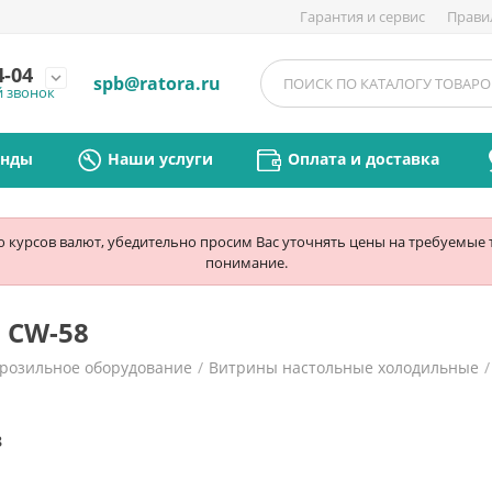
Гарантия и сервис
Прави
4-04
expand_more
spb@ratora.ru
й звонок
енды
Наши услуги
Оплата и доставка
ю курсов валют, убедительно просим Вас уточнять цены на требуемые
понимание.
 CW-58
орозильное оборудование
/
Витрины настольные холодильные
/
8