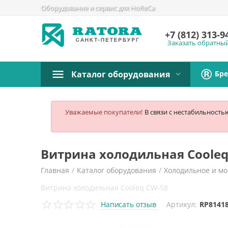
Оборудование и сервис для HoReCa
+7 (812)
313-9
Заказать обратны
Бр
Каталог оборудования
Уважаемые покупатели!
В связи с нестабильность
Витрина холодильная Cooleq
Главная
/
Каталог оборудования
/
Холодильное и м
Витрина холодильная Cooleq CW-58
Написать отзыв
Артикул:
RP8141