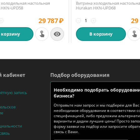
 холодильная настольная
Витрина холодильная настольн
 HKN-UPD58
Hurakan HKN-UPD68
29 787
₽
29
+
−
+

 корзину
В корзину
 кабинет
Подбор оборудования
Необходимо подобрать оборудовани
чётную запись
бизнеса?
Отправьте нам запрос и мы подберем для Вас
ельское
необходимое оборудование в соответствии с
ие
спецификацией, либо предложим альтернат
варианты и дадим лучшие цены! Просто запо
циальности
форму заявки на подбор или запросите обра
связь с Вами.
связь