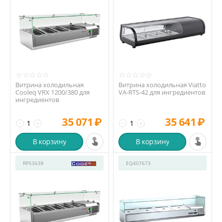
Витрина холодильная
Витрина холодильная Viatto
Cooleq VRX 1200/380 для
VA-RTS-42 для ингредиентов
ингредиентов
35 071
₽
35 641
₽
−
+
−
+
В корзину
В корзину
RP53638
EQ407673