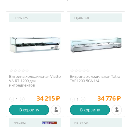
HB197725
EQ407668
Витрина холодильная Viatto
Витрина холодильная Tatra
VA-RT-1200 для
TVR1200-5GN1/4
ингредиентов
34 215
₽
34 776
₽
−
+
−
+
В корзину
В корзину
RP60302
HB197724