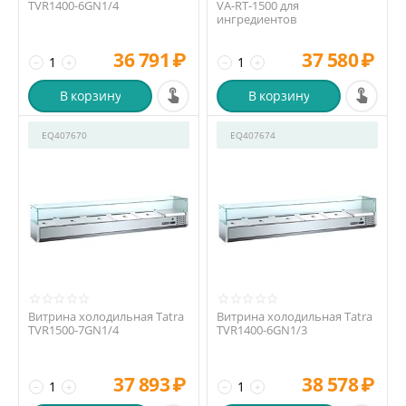
TVR1400-6GN1/4
VA-RT-1500 для
ингредиентов
36 791
₽
37 580
₽
−
+
−
+
В корзину
В корзину
EQ407670
EQ407674
Витрина холодильная Tatra
Витрина холодильная Tatra
TVR1500-7GN1/4
TVR1400-6GN1/3
37 893
₽
38 578
₽
−
+
−
+