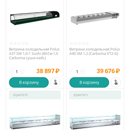
Витрина холодильная Polus
Витрина холодильная Polus
A37 SM 1,0-1 Sushi (ВХСв-1,0
A40 SM 1,2 (Carboma VT2-G)
Carboma cуши-кейс)
38 897
₽
39 676
₽
−
+
−
+
В корзину
В корзину
EQ407675
EQ407671