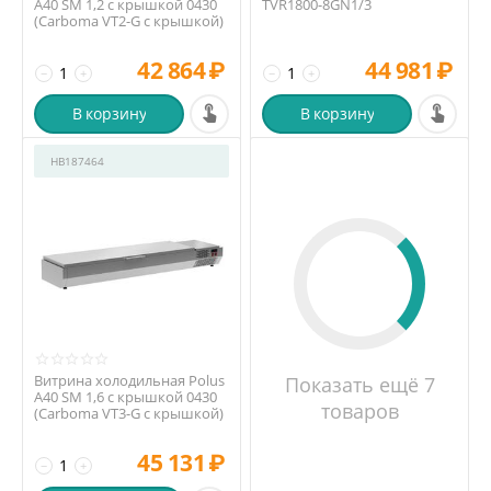
A40 SM 1,2 с крышкой 0430
TVR1800-8GN1/3
(Carboma VT2-G с крышкой)
42 864
₽
44 981
₽
−
+
−
+
В корзину
В корзину
HB187464
Витрина холодильная Polus
Показать ещё 7
A40 SM 1,6 с крышкой 0430
товаров
(Carboma VT3-G с крышкой)
45 131
₽
−
+