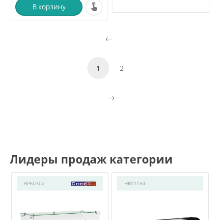
В корзину
1
2
Лидеры продаж категории
RP60302
HB11150