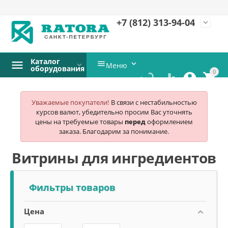
+7 (812)
313-94-04
expand_more
Каталог


Меню
оборудования
0




Уважаемые покупатели!
В связи с нестабильностью
курсов валют, убедительно просим Вас уточнять
цены на требуемые товары
перед
оформлением
заказа. Благодарим за понимание.
Витрины для ингредиентов
Фильтры товаров
Цена