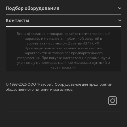
Подбор оборудования
Контакты
Вся информация о товарах на сайте носит справочный
характер и не является публичной офертой в
соответствии с пунктом 2 статьи 437 ГК РФ.
Производитель может изменять технические
характеристики товара без предварительного
уведомления. При покупке настоятельно рекомендуем
уточнять у менеджеров наличие желаемых функций и
характеристик.
© 1993-2026 ООО "Ратора". Оборудование для предприятий
общественного питания и магазинов.