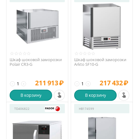
Шкаф шоковой заморозки
Шкаф шоковой заморозки
Polair CR3-G
Arkto SF10-G
211 913
₽
217 432
₽
−
+
−
+
В корзину
В корзину
TD406822
HB174599