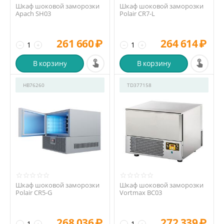
Шкаф шоковой заморозки
Шкаф шоковой заморозки
Apach SH03
Polair CR7-L
261 660
₽
264 614
₽
−
+
−
+
В корзину
В корзину
HB76260
TD377158
Шкаф шоковой заморозки
Шкаф шоковой заморозки
Polair CR5-G
Vortmax BC03
268 036
₽
272 339
₽
−
+
−
+