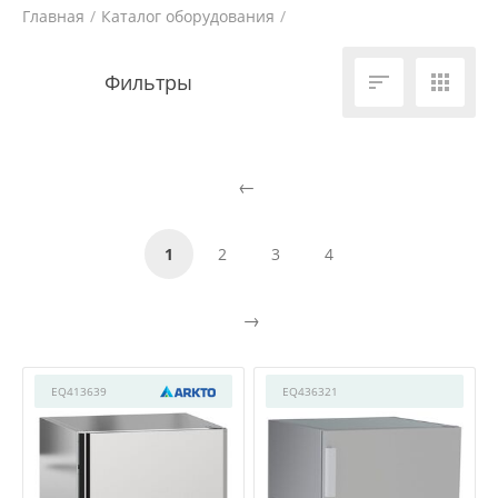
Главная
/
Каталог оборудования
/
Холодильное и морозильное оборудование
/


1
2
3
4
EQ413639
EQ436321