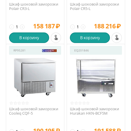
Шкаф шоковой заморозки
Шкаф шоковой заморозки
Polair CR3-L
Polair CR5-L
158 187
₽
188 216
₽
−
+
−
+
В корзину
В корзину
RP95281
EQ201846
Шкаф шоковой заморозки
Шкаф шоковой заморозки
Cooleq CQF-5
Hurakan HKN-BCF5M
190 195
₽
191 588
₽