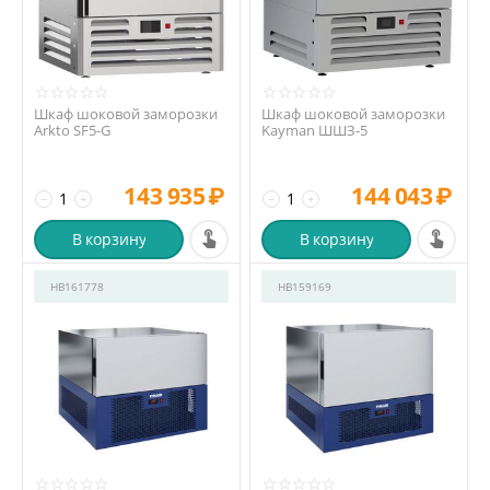
Шкаф шоковой заморозки
Шкаф шоковой заморозки
Arkto SF5-G
Kayman ШШЗ-5
143 935
₽
144 043
₽
−
+
−
+
В корзину
В корзину
HB161778
HB159169