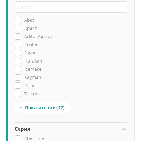
Abat
Apach
Arkto (Аркто)
Cooleq
Fagor
Hurakan
Icemake
Kayman
Polair
Tefcold
Viatto
Показать все
(12)

Vortmax
Серия
Chef Line