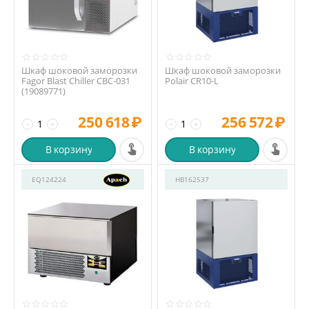
Шкаф шоковой заморозки
Шкаф шоковой заморозки
Fagor Blast Chiller CBC-031
Polair CR10-L
(19089771)
250 618
₽
256 572
₽
−
+
−
+
В корзину
В корзину
EQ124224
HB162537