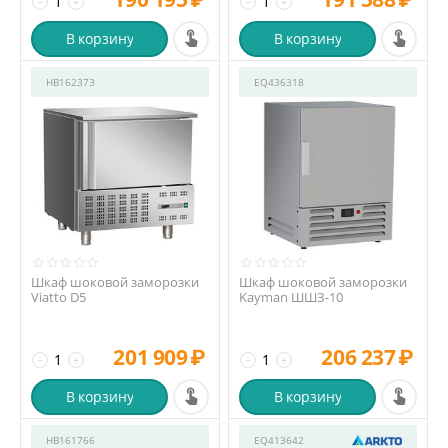
−
+
−
+
В корзину
В корзину
HB162373
EQ436318
Шкаф шоковой заморозки
Шкаф шоковой заморозки
Viatto D5
Kayman ШШЗ-10
201 909
₽
206 237
₽
−
+
−
+
В корзину
В корзину
HB161766
EQ413642