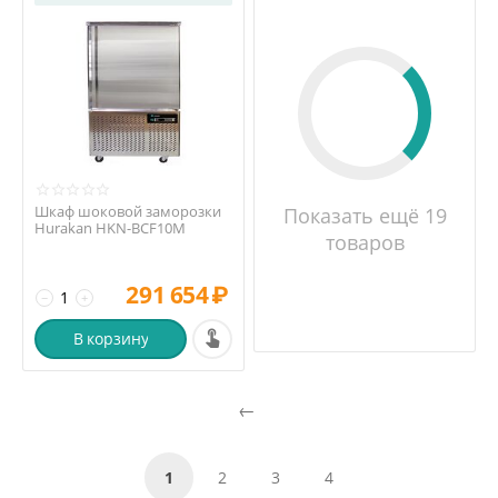
Шкаф шоковой заморозки
Показать ещё 19
Hurakan HKN-BCF10M
товаров
291 654
₽
−
+
В корзину
1
2
3
4