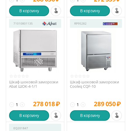
В корзину
В корзину
71010801135
RP95282
Шкаф шоковой заморозки
Шкаф шоковой заморозки
Abat ШОК-4-1/1
Cooleq CQF-10
278 018
₽
289 050
₽
−
+
−
+
В корзину
В корзину
EQ201847