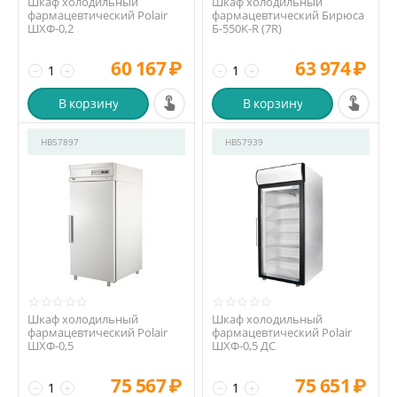
Шкаф холодильный
Шкаф холодильный
фармацевтический Polair
фармацевтический Бирюса
ШХФ-0,2
Б-550K-R (7R)
60 167
₽
63 974
₽
−
+
−
+
В корзину
В корзину
HB57897
HB57939
Шкаф холодильный
Шкаф холодильный
фармацевтический Polair
фармацевтический Polair
ШХФ-0,5
ШХФ-0,5 ДС
75 567
₽
75 651
₽
−
+
−
+