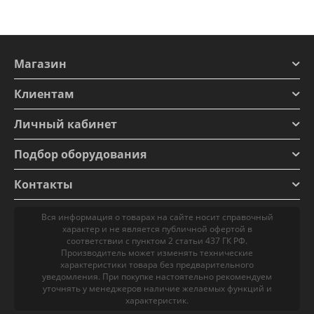
Магазин
Клиентам
Личный кабинет
Подбор оборудования
Контакты
Вся информация о товарах на сайте носит справочный
характер и не является публичной офертой в
соответствии с пунктом 2 статьи 437 ГК РФ.
Производитель может изменять технические
характеристики товара без предварительного
уведомления. При покупке настоятельно рекомендуем
уточнять у менеджеров наличие желаемых функций и
характеристик.