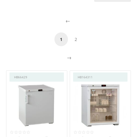
1
2
HB66429
HB164311