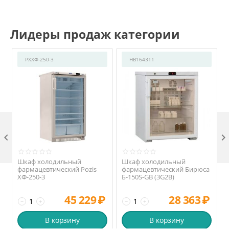
Лидеры продаж категории
РХХФ-250-3
HB164311

Шкаф холодильный
Шкаф холодильный
фармацевтический Pozis
фармацевтический Бирюса
ХФ-250-3
Б-150S-GB (3G2B)
45 229
₽
28 363
₽
−
+
−
+
В корзину
В корзину