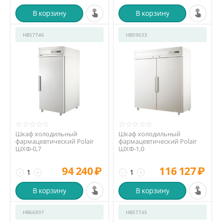
В корзину
В корзину
HB57746
HB59633
Шкаф холодильный
Шкаф холодильный
фармацевтический Polair
фармацевтический Polair
ШХФ-0,7
ШХФ-1,0
94 240
₽
116 127
₽
−
+
−
+
В корзину
В корзину
HB66897
HB57745