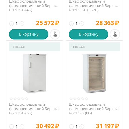
Шкаф холодильный
Шкаф холодильный
фармацевтический Бирюса
фармацевтический Бирюса
Б-150K-G (4G)
Б-150S-GB (3G2B)
25 572
₽
28 363
₽
−
+
−
+
В корзину
В корзину
HB66431
HB66430
Шкаф холодильный
Шкаф холодильный
фармацевтический Бирюса
фармацевтический Бирюса
Б-250K-G (6G)
Б-250S-G (6G)
30 492
₽
31 197
₽
−
+
−
+