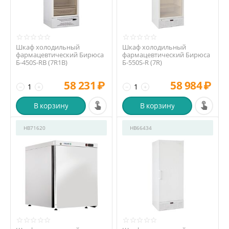
Шкаф холодильный
Шкаф холодильный
фармацевтический Бирюса
фармацевтический Бирюса
Б-450S-RB (7R1B)
Б-550S-R (7R)
58 231
₽
58 984
₽
−
+
−
+
В корзину
В корзину
HB71620
HB66434