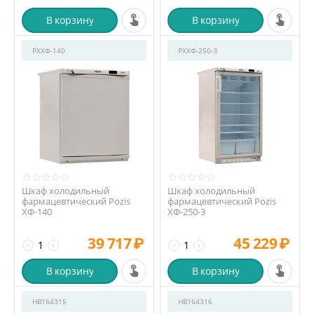
В корзину
В корзину
РХХФ-140
РХХФ-250-3
Шкаф холодильный
Шкаф холодильный
фармацевтический Pozis
фармацевтический Pozis
ХФ-140
ХФ-250-3
39 717
₽
45 229
₽
−
+
−
+
В корзину
В корзину
HB164315
HB164316