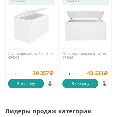
TD168475
TD168477
Ларь морозильный Italfrost
Ларь морозильный Italfrost
CF400S
CF600S
39 357
₽
43 633
₽
−
+
−
+
В корзину
В корзину
Лидеры продаж категории