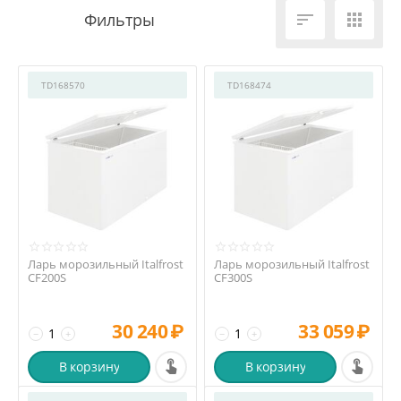


TD168570
TD168474
Ларь морозильный Italfrost
Ларь морозильный Italfrost
CF200S
CF300S
30 240
₽
33 059
₽
−
+
−
+
В корзину
В корзину