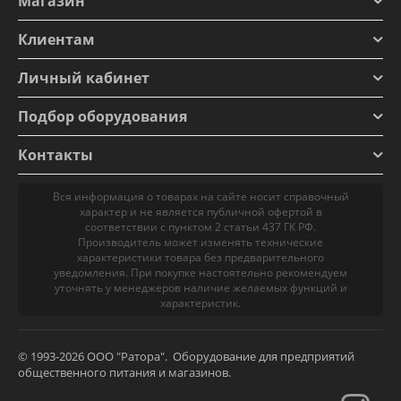
Магазин
Клиентам
Личный кабинет
Подбор оборудования
Контакты
Вся информация о товарах на сайте носит справочный
характер и не является публичной офертой в
соответствии с пунктом 2 статьи 437 ГК РФ.
Производитель может изменять технические
характеристики товара без предварительного
уведомления. При покупке настоятельно рекомендуем
уточнять у менеджеров наличие желаемых функций и
характеристик.
© 1993-2026 ООО "Ратора". Оборудование для предприятий
общественного питания и магазинов.