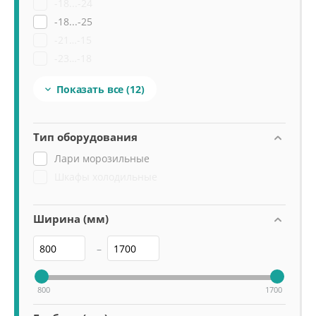
-18...-24
-18...-25
-21…-15
-23…-18
-25...-18
Показать все
(12)

-45...-5
Тип оборудования
Лари морозильные
Шкафы холодильные
Ширина (мм)
–
800
1700