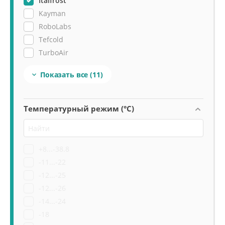
Italfrost
Kayman
RoboLabs
Tefcold
TurboAir
Бирюса
Показать все
(11)

Температурный режим (°C)
+8...-38.8
-11...-22
-12...-25
-12...-26
-14...-24
-18