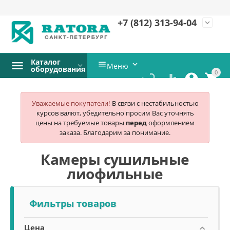
+7 (812)
313-94-04
expand_more
Каталог


Меню
оборудования
0




Уважаемые покупатели!
В связи с нестабильностью
курсов валют, убедительно просим Вас уточнять
цены на требуемые товары
перед
оформлением
заказа. Благодарим за понимание.
Камеры сушильные
лиофильные
Фильтры товаров
Цена