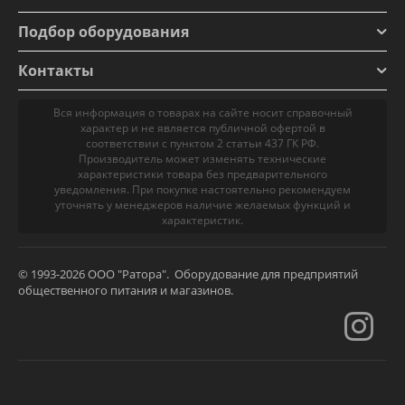
Подбор оборудования
Контакты
Вся информация о товарах на сайте носит справочный
характер и не является публичной офертой в
соответствии с пунктом 2 статьи 437 ГК РФ.
Производитель может изменять технические
характеристики товара без предварительного
уведомления. При покупке настоятельно рекомендуем
уточнять у менеджеров наличие желаемых функций и
характеристик.
© 1993-2026 ООО "Ратора". Оборудование для предприятий
общественного питания и магазинов.