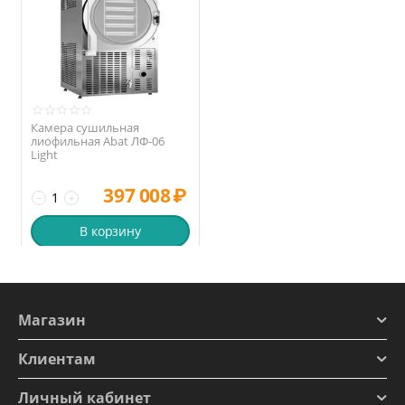
Камера сушильная
лиофильная Abat ЛФ-06
Light
397 008
₽
−
+
В корзину
Магазин
Клиентам
Личный кабинет