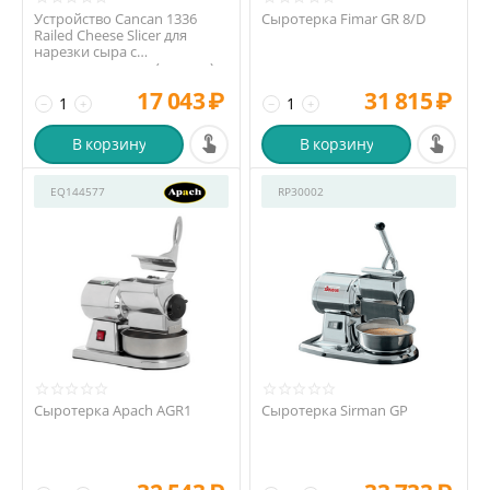
Устройство Cancan 1336
Сыротерка Fimar GR 8/D
Railed Cheese Slicer для
нарезки сыра с
направляющими (ручное)
17 043
₽
31 815
₽
−
+
−
+
В корзину
В корзину
EQ144577
RP30002
Сыротерка Apach AGR1
Сыротерка Sirman GP