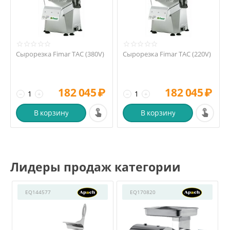
Сырорезка Fimar TAC (380V)
Сырорезка Fimar TAC (220V)
182 045
₽
182 045
₽
−
+
−
+
В корзину
В корзину
Лидеры продаж категории
EQ144577
EQ170820