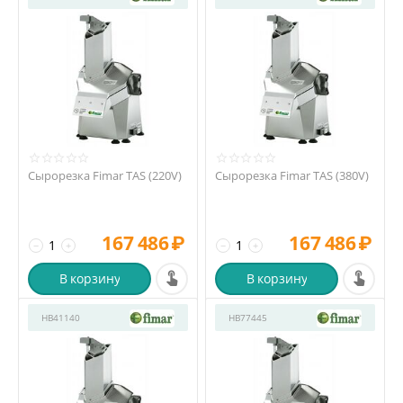
Сырорезка Fimar TAS (220V)
Сырорезка Fimar TAS (380V)
167 486
₽
167 486
₽
−
+
−
+
В корзину
В корзину
HB41140
HB77445