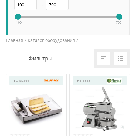
–
100
700
Главная
/
Каталог оборудования
/
Электромеханическое оборудование
/


EQ432929
HB15868