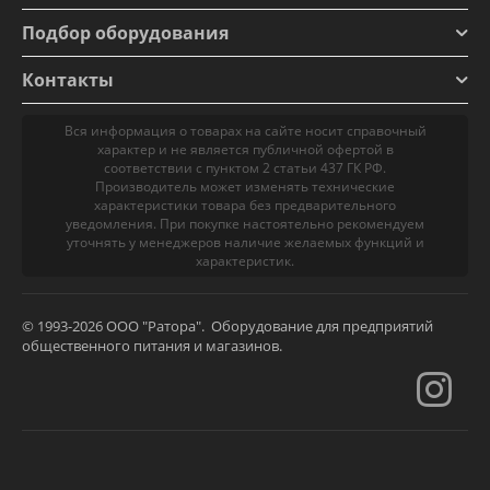
Подбор оборудования
Контакты
Вся информация о товарах на сайте носит справочный
характер и не является публичной офертой в
соответствии с пунктом 2 статьи 437 ГК РФ.
Производитель может изменять технические
характеристики товара без предварительного
уведомления. При покупке настоятельно рекомендуем
уточнять у менеджеров наличие желаемых функций и
характеристик.
© 1993-2026 ООО "Ратора". Оборудование для предприятий
общественного питания и магазинов.