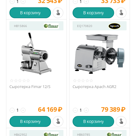
32 543
₽
33 733
₽
−
+
−
+
В корзину
В корзину
HB15866
EQ170820
Сыротерка Fimar 12/S
Сыротерка Apach AGR2
64 169
₽
79 389
₽
−
+
−
+
В корзину
В корзину
HB42902
HB60785