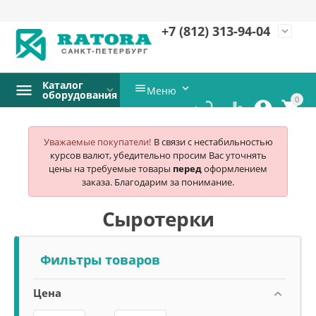
+7 (812)
313-94-04
expand_more
Каталог


Меню
оборудования
0




Уважаемые покупатели!
В связи с нестабильностью
курсов валют, убедительно просим Вас уточнять
цены на требуемые товары
перед
оформлением
заказа. Благодарим за понимание.
Сыротерки
Фильтры товаров
Цена