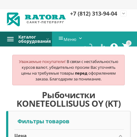
+7 (812)
313-94-04
expand_more
Каталог


Меню
оборудования
0




Уважаемые покупатели!
В связи с нестабильностью
курсов валют, убедительно просим Вас уточнять
цены на требуемые товары
перед
оформлением
заказа. Благодарим за понимание.
Рыбочистки
KONETEOLLISUUS OY (KT)
Фильтры товаров
Цена