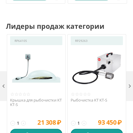
Лидеры продаж категории
RP64105
RP29263

Крышка для рыбочистки KT
Рыбочистка KT KT-S
KT-S
21 308
₽
93 450
₽
−
+
−
+