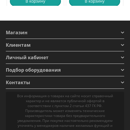
В корзину
В корзину
Магазин
Клиентам
Личный кабинет
Подбор оборудования
Контакты
Вся информация о товарах на сайте носит справочный
характер и не является публичной офертой в
соответствии с пунктом 2 статьи 437 ГК РФ.
Производитель может изменять технические
характеристики товара без предварительного
уведомления. При покупке настоятельно рекомендуем
уточнять у менеджеров наличие желаемых функций и