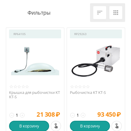


RP64105
RP29263
Крышка для рыбочистки KT
Рыбочистка KT KT-S
KT-S
21 308
₽
93 450
₽
−
+
−
+
В корзину
В корзину