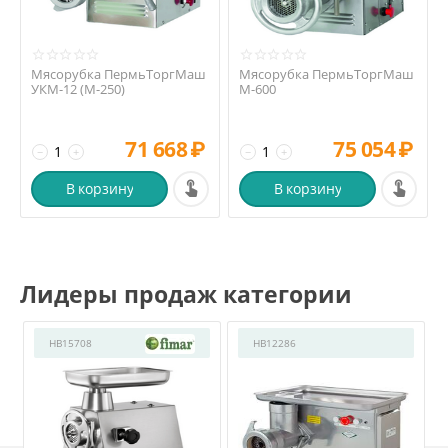
Мясорубка ПермьТоргМаш
Мясорубка ПермьТоргМаш
УКМ-12 (М-250)
М-600
71 668
₽
75 054
₽
−
+
−
+
В корзину
В корзину
Лидеры продаж категории
HB15708
HB12286