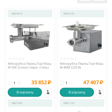
HB73519
HB75143
Мясорубка ПермьТоргМаш
Мясорубка ПермьТоргМаш
М-50С (кожух нерж. сталь)
М-80М (220 В)
35 852
₽
47 407
₽
−
+
−
+
В корзину
В корзину
HB27930
HB61133