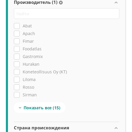
Производитель (1)
Abat
Apach
Fimar
Foodatlas
Gastromix
Hurakan
Koneteollisuus Oy (KT)
Liloma
Rosso
Sirman
Viatto
Показать все
(15)

Vortmax
ПермьТоргМаш
Торгмаш (Барановичи)
Страна происхождения