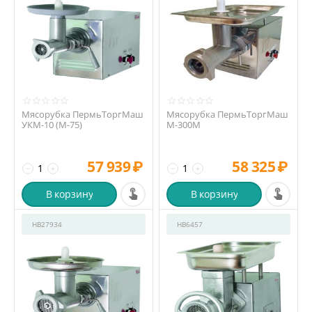
Мясорубка ПермьТоргМаш
Мясорубка ПермьТоргМаш
УКМ-10 (М-75)
М-300М
57 939
₽
58 325
₽
−
+
−
+
В корзину
В корзину
HB27934
HB6457