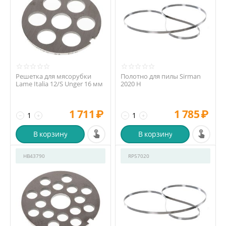
Решетка для мясорубки
Полотно для пилы Sirman
Lame Italia 12/S Unger 16 мм
2020 H
1 711
₽
1 785
₽
−
+
−
+
В корзину
В корзину
HB43790
RP57020