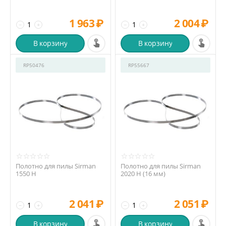
1 963
₽
2 004
₽
−
+
−
+
В корзину
В корзину
RP50476
RP55667
Полотно для пилы Sirman
Полотно для пилы Sirman
1550 H
2020 H (16 мм)
2 041
₽
2 051
₽
−
+
−
+
В корзину
В корзину