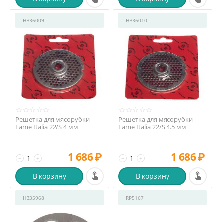
HB36009
HB36010
Решетка для мясорубки
Решетка для мясорубки
Lame Italia 22/S 4 мм
Lame Italia 22/S 4.5 мм
1 686
₽
1 686
₽
−
+
−
+
В корзину
В корзину
HB35968
RP5167