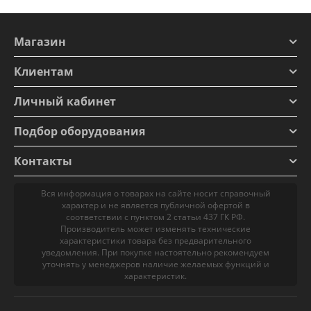
Магазин
Клиентам
Личный кабинет
Подбор оборудования
Контакты
Вся информация о товарах на сайте носит справочный
характер и не является публичной офертой в
соответствии с пунктом 2 статьи 437 ГК РФ.
Производитель может изменять технические
характеристики товара без предварительного
уведомления. При покупке настоятельно рекомендуем
уточнять у менеджеров наличие желаемых функций и
характеристик.