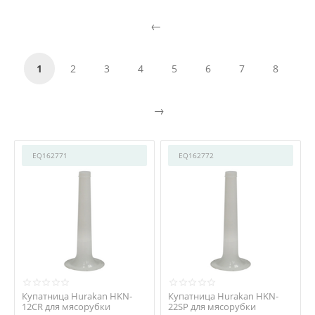
1
2
3
4
5
6
7
8
EQ162771
EQ162772
Купатница Hurakan HKN-
Купатница Hurakan HKN-
12CR для мясорубки
22SP для мясорубки