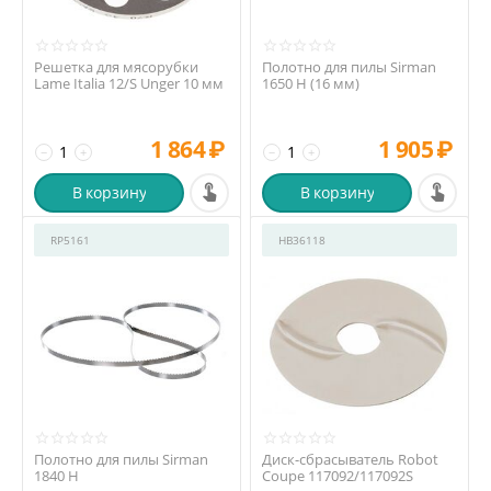
Решетка для мясорубки
Полотно для пилы Sirman
Lame Italia 12/S Unger 10 мм
1650 H (16 мм)
1 864
₽
1 905
₽
−
+
−
+
В корзину
В корзину
RP5161
HB36118
Полотно для пилы Sirman
Диск-сбрасыватель Robot
1840 H
Coupe 117092/117092S