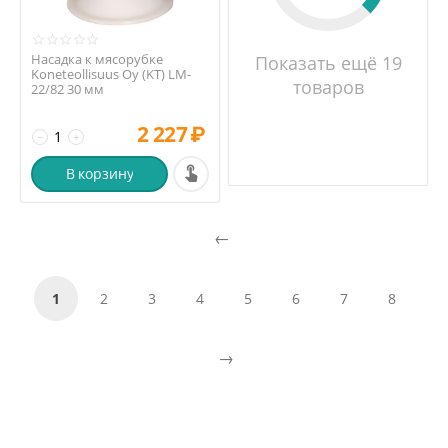
Насадка к мясорубке
Показать ещё 19
Koneteollisuus Oy (KT) LM-
товаров
22/82 30 мм
2 227
₽
−
+
В корзину
1
2
3
4
5
6
7
8