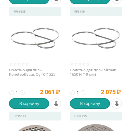
RP66635
RP5149
Полотно для пилы
Полотно для пилы Sirman
Koneteollisuus Oy (KT) 325
1650 H (19 мм)
2 061
₽
2 075
₽
−
+
−
+
В корзину
В корзину
HB35975
HB42295