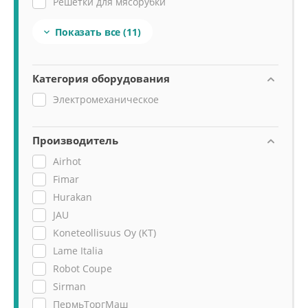
Решетки для мясорубки
Толкатели
Показать все
(11)

Категория оборудования
Электромеханическое
Производитель
Airhot
Fimar
Hurakan
JAU
Koneteollisuus Oy (KT)
Lame Italia
Robot Coupe
Sirman
ПермьТоргМаш