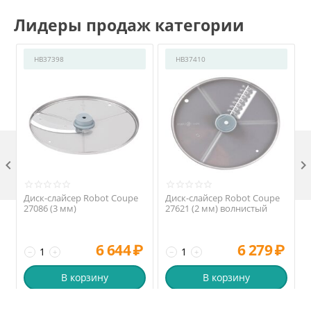
Лидеры продаж категории
HB37398
HB37410

Диск-слайсер Robot Coupe
Диск-слайсер Robot Coupe
27086 (3 мм)
27621 (2 мм) волнистый
6 644
₽
6 279
₽
−
+
−
+
В корзину
В корзину