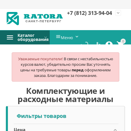
+7 (812)
313-94-04
expand_more
Каталог


Меню
оборудования
0




Уважаемые покупатели!
В связи с нестабильностью
курсов валют, убедительно просим Вас уточнять
цены на требуемые товары
перед
оформлением
заказа. Благодарим за понимание.
Комплектующие и
расходные материалы
Фильтры товаров
Цена