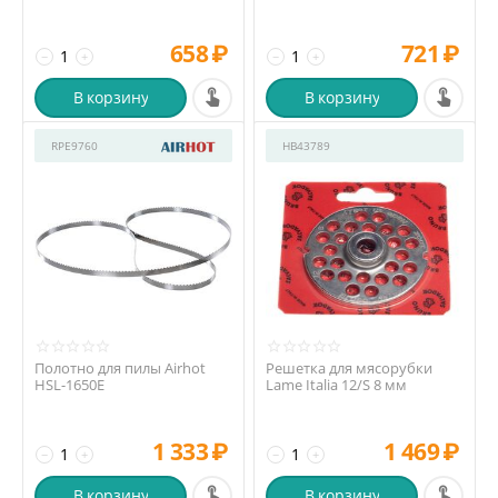
658
₽
721
₽
−
+
−
+
В корзину
В корзину
RPE9760
HB43789
Полотно для пилы Airhot
Решетка для мясорубки
HSL-1650E
Lame Italia 12/S 8 мм
1 333
₽
1 469
₽
−
+
−
+
В корзину
В корзину