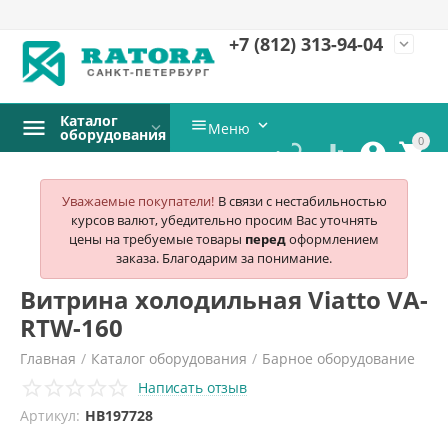
+7 (812)
313-94-04
expand_more
Каталог


Меню
оборудования
0




Уважаемые покупатели!
В связи с нестабильностью
курсов валют, убедительно просим Вас уточнять
цены на требуемые товары
перед
оформлением
заказа. Благодарим за понимание.
Витрина холодильная Viatto VA-
RTW-160
Главная
/
Каталог оборудования
/
Барное оборудование
Написать отзыв
/
Витрины барные
/
Viatto
/
Артикул:
HB197728