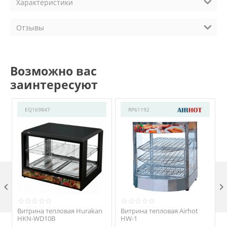
Характеристики
Отзывы
Возможно вас
заинтересуют
EQ169847
RP61192

Витрина тепловая Hurakan
Витрина тепловая Airhot
HKN-WD10B
HW-1