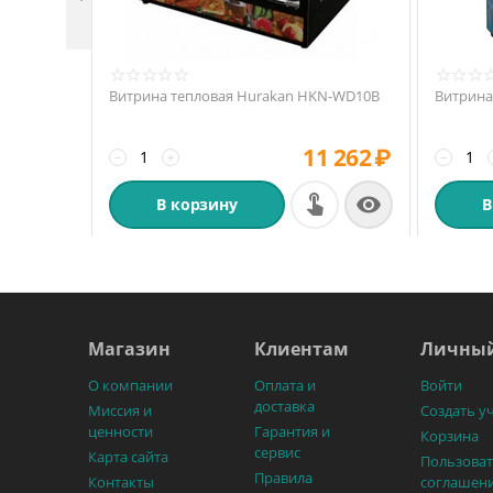
Витрина тепловая Hurakan HKN-WD10B
Витрина
11 262
₽
−
+
−

В корзину
В
Магазин
Клиентам
Личный
О компании
Оплата и
Войти
доставка
Миссия и
Создать у
ценности
Гарантия и
Корзина
сервис
Карта сайта
Пользоват
Правила
Контакты
соглашен