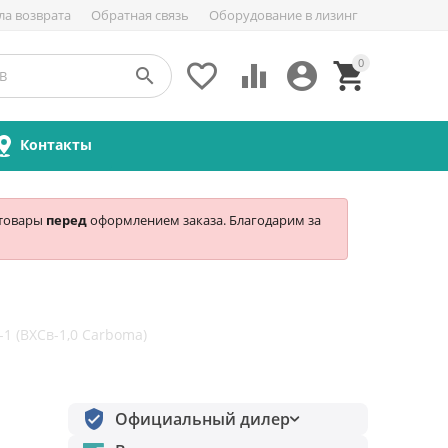
ла возврата
Обратная связь
Оборудование в лизинг
0





Контакты
 товары
перед
оформлением заказа. Благодарим за
-1 (ВХСв-1,0 Carboma)
Официальный дилер