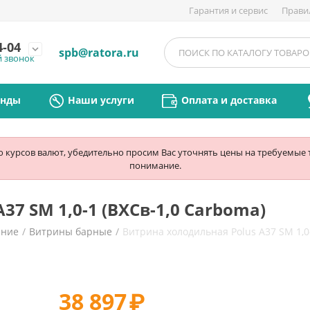
Гарантия и сервис
Прави
4-04
expand_more
spb@ratora.ru
й звонок
енды
Наши услуги
Оплата и доставка
ю курсов валют, убедительно просим Вас уточнять цены на требуемые
понимание.
37 SM 1,0-1 (ВХСв-1,0 Carboma)
ание
/
Витрины барные
/
Витрина холодильная Polus A37 SM 1,0
38 897
₽