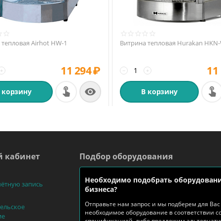
 тепловая Airhot HW-1
Витрина тепловая Hurakan HKN
11 294
₽
11
+
−
+

 корзину
В корзину
 кабинет
Подбор оборудования
Необходимо подобрать оборудовани
чётную запись
бизнеса?
Отправьте нам запрос и мы подберем для Вас
ельское
необходимое оборудование в соответствии с
ие
спецификацией, либо предложим альтернат