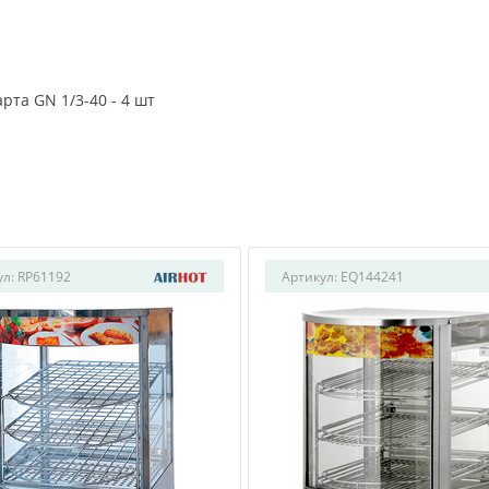
та GN 1/3-40 - 4 шт
ул:
RP61192
Артикул:
EQ144241