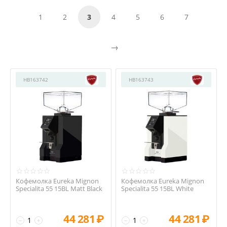
1
2
3
4
5
6
7
HB163742
HB163743
Кофемолка Eureka Mignon
Кофемолка Eureka Mignon
Specialita 55 15BL Matt Black
Specialita 55 15BL White
44 281
₽
44 281
₽
−
+
−
+