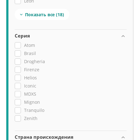
Leon
Macap
Показать все
(18)

Nuova Simonelli
Pietro Grinders
Sanremo
Серия
Sirman
Atom
Veroterm
Brasil
Viatto
Drogheria
Victoria Arduino
Firenze
Helios
Iconic
MDXS
Mignon
Tranquilo
Zenith
Страна происхождения