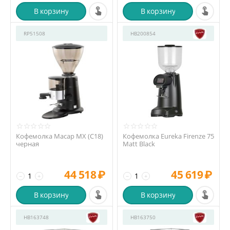
В корзину
В корзину
RP51508
HB200854
Кофемолка Macap MX (C18)
Кофемолка Eureka Firenze 75
черная
Matt Black
44 518
₽
45 619
₽
−
+
−
+
В корзину
В корзину
HB163748
HB163750