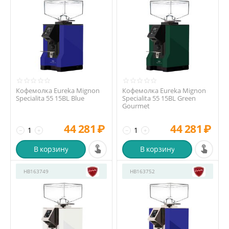
Кофемолка Eureka Mignon
Кофемолка Eureka Mignon
Specialita 55 15BL Blue
Specialita 55 15BL Green
Gourmet
44 281
₽
44 281
₽
−
+
−
+
В корзину
В корзину
HB163749
HB163752