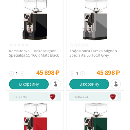
Кофемолка Eureka Mignon
Кофемолка Eureka Mignon
Specialita 55 16CR Matt Black
Specialita 55 16CR Grey
45 898
₽
45 898
₽
−
+
−
+
В корзину
В корзину
HB163751
HB163753