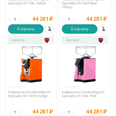
Specialita 55 15BL Yellow
Specialita 55 16CR Blue
Tiffany
44 281
₽
44 281
₽
−
+
−
+
В корзину
В корзину
HB163762
HB163983
Кофемолка Eureka Mignon
Кофемолка Eureka Mignon
Specialita 55 16CR Orange
Specialita 55 15BL Pink
44 281
₽
44 281
₽
−
+
−
+