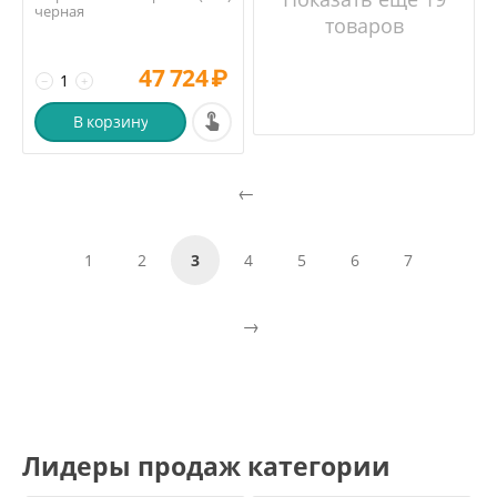
черная
товаров
47 724
₽
−
+
В корзину
1
2
3
4
5
6
7
Лидеры продаж категории