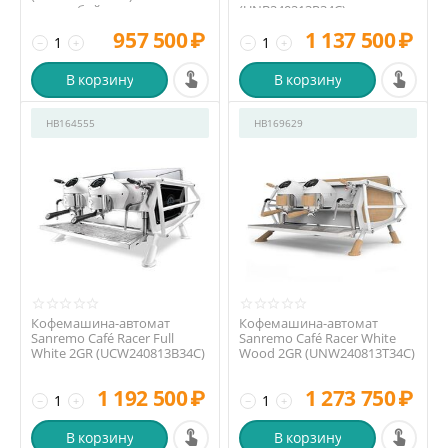
мультибойлерная, высокая
(UNB240213R34C)
группа
957 500
₽
1 137 500
₽
−
+
−
+
В корзину
В корзину
HB164555
HB169629
Кофемашина-автомат
Кофемашина-автомат
Sanremo Café Racer Full
Sanremo Café Racer White
White 2GR (UCW240813B34C)
Wood 2GR (UNW240813T34C)
1 192 500
₽
1 273 750
₽
−
+
−
+
В корзину
В корзину