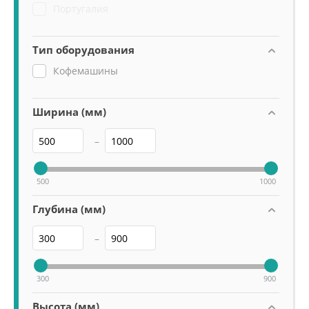
Live
Португалия
Luna
Nau
Тип оборудования
Nimble
Кофемашины
Oscar II
Oscar Mood
Quadrant
Ширина (мм)
Torino
–
Vela
Venus bar
Verona
500
1000
You
Глубина (мм)
Zoe
–
300
900
Высота (мм)