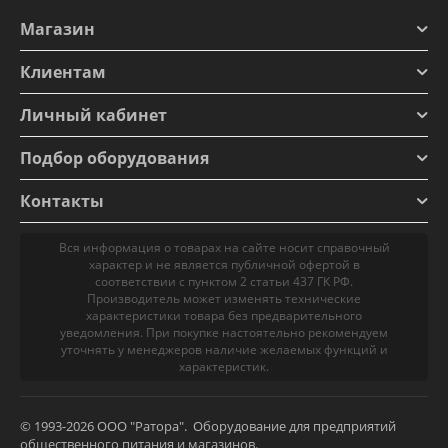
Магазин
Клиентам
Личный кабинет
Подбор оборудования
Контакты
Вся информация о товарах на сайте носит справочный
характер и не является публичной офертой в
соответствии с пунктом 2 статьи 437 ГК РФ.
Производитель может изменять технические
характеристики товара без предварительного
уведомления. При покупке настоятельно рекомендуем
уточнять у менеджеров наличие желаемых функций и
характеристик.
© 1993-2026 ООО "Ратора". Оборудование для предприятий
общественного питания и магазинов.