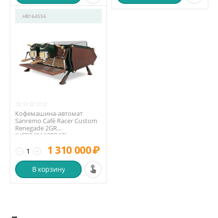
HB164556
Кофемашина-автомат
Sanremo Café Racer Custom
Renegade 2GR
(UCR240A13B34C)
1 310 000
₽
−
+
В корзину