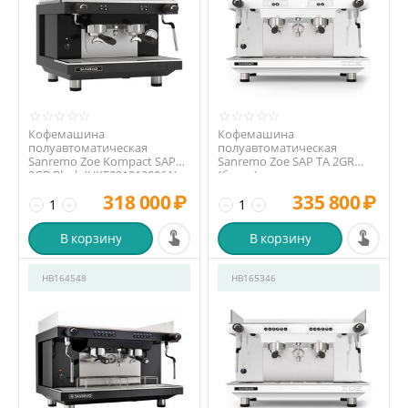
Кофемашина
Кофемашина
полуавтоматическая
полуавтоматическая
Sanremo Zoe Kompact SAP
Sanremo Zoe SAP TA 2GR
2GR Black (UKE221212006A)
(белая)
низкая ...
318 000
₽
335 800
₽
−
+
−
+
В корзину
В корзину
HB164548
HB165346