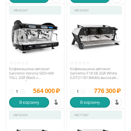
HB165347
HB165353
Кофемашина-автомат
Кофемашина-автомат
Sanremo Verona SED+AM
Sanremo F18 SB 2GR White
TALL 2GR Black с
(UST211813664A) высокая
экономайзером
группа
(UVM210213806D)...
564 000
₽
776 300
₽
−
+
−
+
В корзину
В корзину
HB165355
HB171087