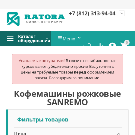
+7 (812)
313-94-04
expand_more
Каталог


Меню
оборудования
0




Уважаемые покупатели!
В связи с нестабильностью
курсов валют, убедительно просим Вас уточнять
цены на требуемые товары
перед
оформлением
заказа. Благодарим за понимание.
Кофемашины рожковые
SANREMO
Фильтры товаров
Цена