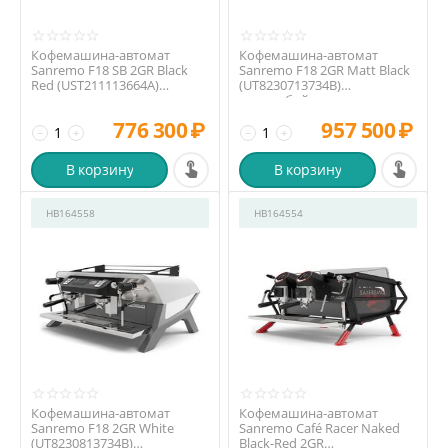
Кофемашина-автомат
Кофемашина-автомат
Sanremo F18 SB 2GR Black
Sanremo F18 2GR Matt Black
Red (UST211113664A)
(UT8230713734B)
высокая группа
мультибойлерная, высокая
...
776 300
₽
957 500
₽
−
+
−
+
В корзину
В корзину
HB164558
HB164554
Кофемашина-автомат
Кофемашина-автомат
Sanremo F18 2GR White
Sanremo Café Racer Naked
(UT8230813734B)
Black-Red 2GR