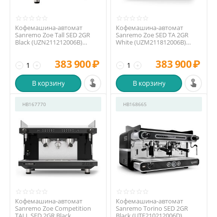
Кофемашина-автомат
Кофемашина-автомат
Sanremo Zoe Tall SED 2GR
Sanremo Zoe SED TA 2GR
Black (UZN211212006B)
White (UZM211812006B)
высокая группа
высокая группа
383 900
₽
383 900
₽
−
+
−
+
В корзину
В корзину
HB167770
HB168665
Кофемашина-автомат
Кофемашина-автомат
Sanremo Zoe Competition
Sanremo Torino SED 2GR
TALL SED 2GR Black
Black (UTE210212006D)