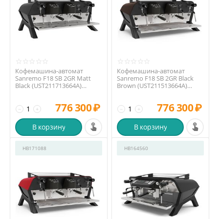
Кофемашина-автомат
Кофемашина-автомат
Sanremo F18 SB 2GR Matt
Sanremo F18 SB 2GR Black
Black (UST211713664A)
Brown (UST211513664A)
высокая группа
высокая группа
776 300
₽
776 300
₽
−
+
−
+
В корзину
В корзину
HB171088
HB164560