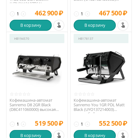
(UZN2112127T6A) высокая г...
низкая группа
462 900
₽
467 500
₽
−
+
−
+
В корзину
В корзину
HB194570
HB178137
Кофемашина-автомат
Кофемашина-автомат
Sanremo D8 2GR Black
Sanremo You 1GR PDL Matt
(D8C411060000) высокая
Black (UYO137214003)
группа
мультибойлерная
519 500
₽
552 500
₽
−
+
−
+
В корзину
В корзину