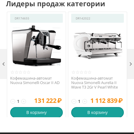
Лидеры продаж категории
DR174655
DR142022

Кофемашина-автомат
Кофемашина-автомат
Nuova Simonelli Oscar II AD
Nuova Simonelli Aurelia II
Wave T3 2Gr V Pearl White
131 222
₽
1 112 839
₽
−
+
−
+
В корзину
В корзину