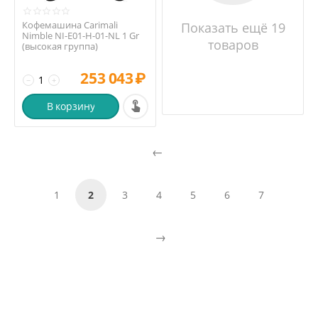
Кофемашина Carimali
Показать ещё 19
Nimble NI-E01-H-01-NL 1 Gr
товаров
(высокая группа)
253 043
₽
−
+
В корзину
1
2
3
4
5
6
7