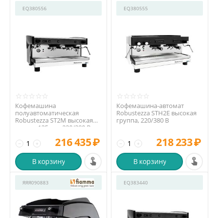
EQ380556
EQ380555
Кофемашина
Кофемашина-автомат
полуавтоматическая
Robustezza STH2E высокая
Robustezza ST2M высокая
группа, 220/380 В
группа 135 мм, 220/380 В
216 435
₽
218 233
₽
−
+
−
+
В корзину
В корзину
ЯЯЯ090883
EQ383440