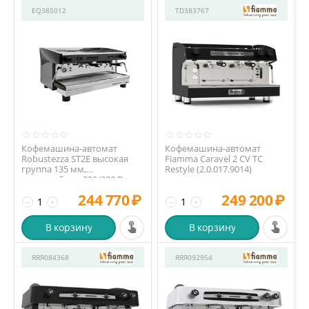
EQ385012
TD383767
Кофемашина-автомат
Кофемашина-автомат
Robustezza ST2E высокая
Fiamma Caravel 2 CV TC
группа 135 мм,
Restyle (2.0.017.9014)
экономайзер, 220/380 В
244 770
₽
249 200
₽
−
+
−
+
В корзину
В корзину
ЯЯЯ084368
ЯЯЯ092954