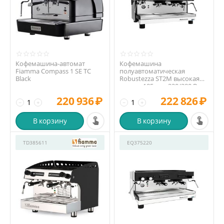
Кофемашина-автомат
Кофемашина
Fiamma Compass 1 SE TC
полуавтоматическая
Black
Robustezza ST2M высокая
группа 185 мм, 220/380 В
220 936
₽
222 826
₽
−
+
−
+
В корзину
В корзину
TD385611
EQ375220