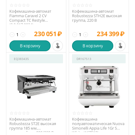
Кофемашина-автомат
Кофемашина-автомат
Fiamma Caravel 2 CV
Robustezza STH2E высокая
Compact TC Restyle
группа, 220 В
(2.0.017.9034)
230 051
₽
234 399
₽
−
+
−
+
В корзину
В корзину
EQ383435
DR167513
Кофемашина-автомат
Кофемашина
Robustezza ST2E высокая
полуавтоматическая Nuova
группа 185 мм,
Simonelli Appia Life 1Gr S
экономайзер, 220/380 В
White (167513)