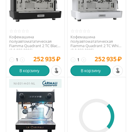
Кофемашина
Кофемашина
полуавтомататическая
полуавтомататическая
Fiamma Quadrant 2 TC Black
Fiamma Quadrant 2 TC White
(2.0.033.0006)
(2.0.033.0005)
252 935
₽
252 935
₽
−
+
−
+
В корзину
В корзину
NI-E01-H-01-NL