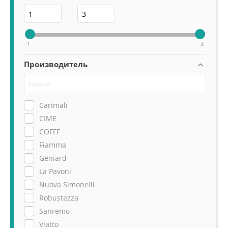
–
1
3
Производитель
Carimali
CIME
COFFF
Fiamma
Geniard
La Pavoni
Nuova Simonelli
Robustezza
Sanremo
Viatto