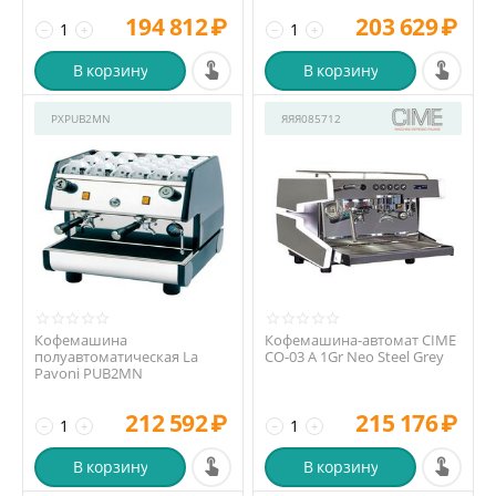
194 812
₽
203 629
₽
−
+
−
+
В корзину
В корзину
РХPUB2MN
ЯЯЯ085712
Кофемашина
Кофемашина-автомат CIME
полуавтоматическая La
CO-03 A 1Gr Neo Steel Grey
Pavoni PUB2MN
212 592
₽
215 176
₽
−
+
−
+
В корзину
В корзину