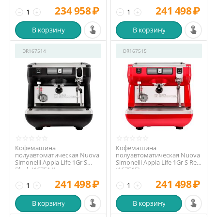
234 958
₽
241 498
₽
−
+
−
+
В корзину
В корзину
DR167514
DR167515
Кофемашина
Кофемашина
полуавтоматическая Nuova
полуавтоматическая Nuova
Simonelli Appia Life 1Gr S
Simonelli Appia Life 1Gr S Red
Black (167514)
(167515)
241 498
₽
241 498
₽
−
+
−
+
В корзину
В корзину