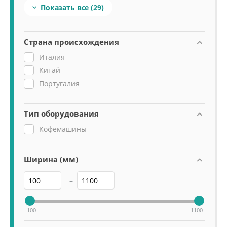
Показать все
(29)

Caravel
CO-03 Neo
Compass
Страна происхождения
D8
Италия
F18
Китай
Live
Португалия
Luna
Nau
Тип оборудования
Nimble
Кофемашины
Oscar II
Oscar Mood
Quadrant
Ширина (мм)
Torino
–
Vela
Venus bar
Verona
100
1100
You