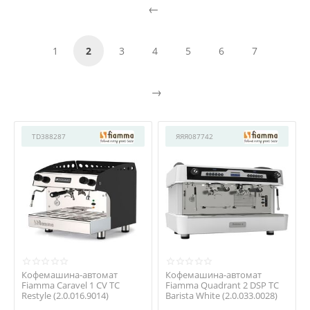
1
2
3
4
5
6
7
TD388287
ЯЯЯ087742
Кофемашина-автомат
Кофемашина-автомат
Fiamma Caravel 1 CV TC
Fiamma Quadrant 2 DSP ТС
Restyle (2.0.016.9014)
Barista White (2.0.033.0028)