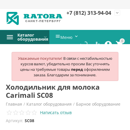
+7 (812)
313-94-04
expand_more
Каталог


Меню
оборудования
0




Уважаемые покупатели!
В связи с нестабильностью
курсов валют, убедительно просим Вас уточнять
цены на требуемые товары
перед
оформлением
заказа. Благодарим за понимание.
Холодильник для молока
Carimali SC08
Главная
/
Каталог оборудования
/
Барное оборудование
Написать отзыв
/
Холодильники для молока
/
Артикул:
SC08