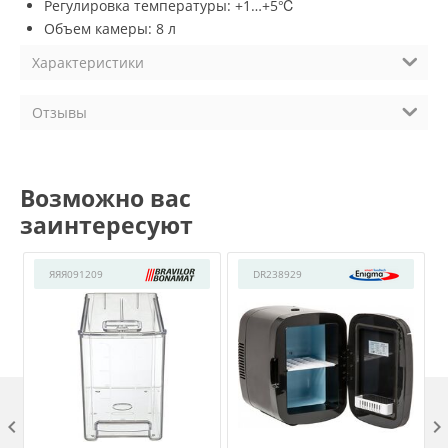
Регулировка температуры: +1…+5℃
Объем камеры: 8 л
Характеристики
Отзывы
Возможно вас
заинтересуют
ЯЯЯ091209
DR238929
