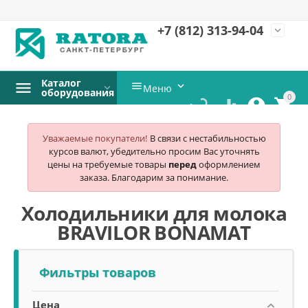
+7 (812)
313-94-04
expand_more
Каталог


Меню
оборудования
0




Уважаемые покупатели!
В связи с нестабильностью
курсов валют, убедительно просим Вас уточнять
цены на требуемые товары
перед
оформлением
заказа. Благодарим за понимание.
Холодильники для молока
BRAVILOR BONAMAT
Фильтры товаров
Цена