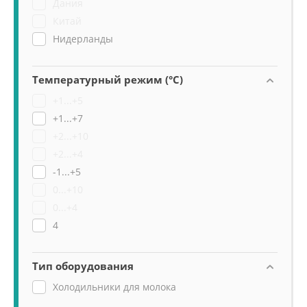
Дания
Китай
Нидерланды
Температурный режим (°C)
+1...+5
+1...+7
+2...+10
+2...+4
-1...+5
0...+10
0...+4
4
Тип оборудования
Холодильники для молока