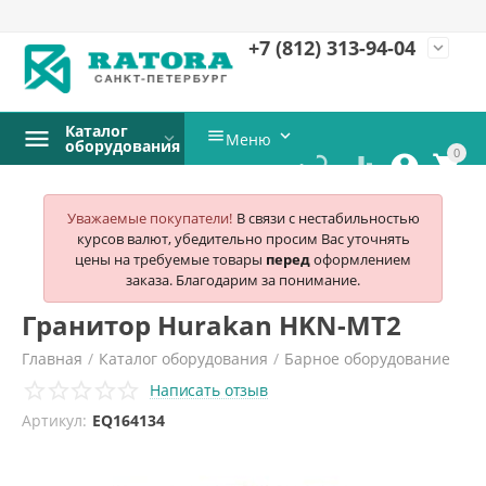
+7 (812)
313-94-04
expand_more
Каталог


Меню
оборудования
0




Уважаемые покупатели!
В связи с нестабильностью
курсов валют, убедительно просим Вас уточнять
цены на требуемые товары
перед
оформлением
заказа. Благодарим за понимание.
Гранитор Hurakan HKN-MT2
Главная
/
Каталог оборудования
/
Барное оборудование
Написать отзыв
/
Граниторы
/
Hurakan
/
Артикул:
EQ164134