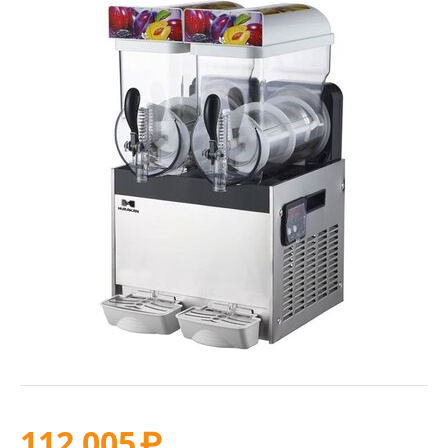
112 005
₽