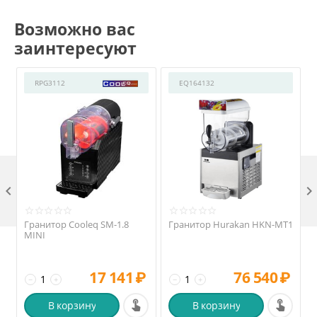
Возможно вас
заинтересуют
RPG3112
EQ164132

Гранитор Cooleq SM-1.8
Гранитор Hurakan HKN-MT1
MINI
17 141
₽
76 540
₽
−
+
−
+
В корзину
В корзину