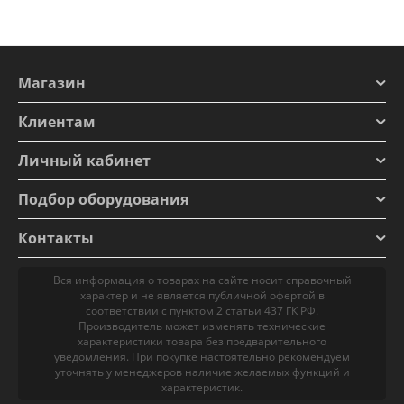
Магазин
Клиентам
Личный кабинет
Подбор оборудования
Контакты
Вся информация о товарах на сайте носит справочный
характер и не является публичной офертой в
соответствии с пунктом 2 статьи 437 ГК РФ.
Производитель может изменять технические
характеристики товара без предварительного
уведомления. При покупке настоятельно рекомендуем
уточнять у менеджеров наличие желаемых функций и
характеристик.