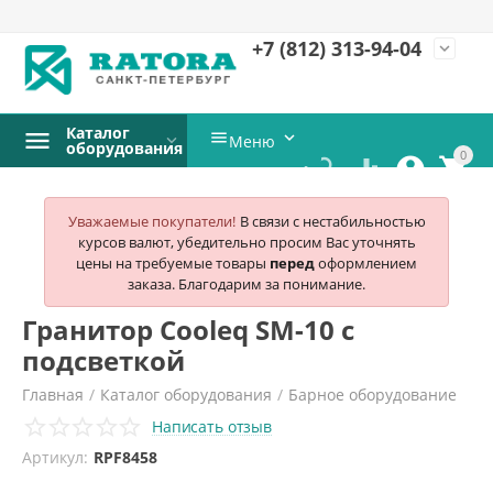
+7 (812)
313-94-04
expand_more
Каталог


Меню
оборудования
0




Уважаемые покупатели!
В связи с нестабильностью
курсов валют, убедительно просим Вас уточнять
цены на требуемые товары
перед
оформлением
заказа. Благодарим за понимание.
Гранитор Cooleq SM-10 с
подсветкой
Главная
/
Каталог оборудования
/
Барное оборудование
Написать отзыв
/
Граниторы
/
Cooleq
/
Артикул:
RPF8458