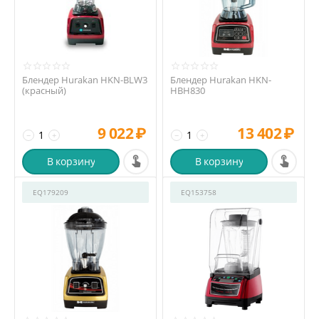
Блендер Hurakan HKN-BLW3
Блендер Hurakan HKN-
(красный)
HBH830
9 022
₽
13 402
₽
−
+
−
+
В корзину
В корзину
EQ179209
EQ153758