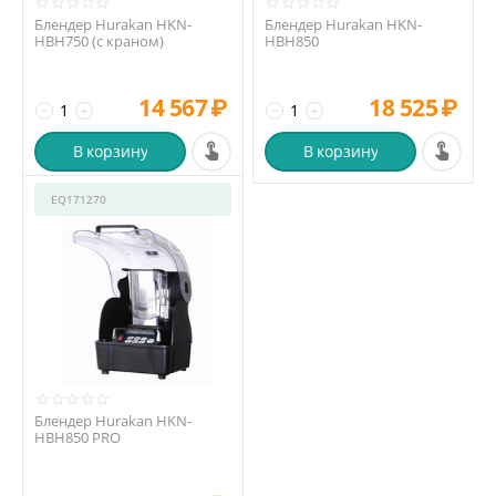
Блендер Hurakan HKN-
Блендер Hurakan HKN-
HBH750 (с краном)
HBH850
14 567
₽
18 525
₽
−
+
−
+
В корзину
В корзину
EQ171270
Блендер Hurakan HKN-
HBH850 PRO