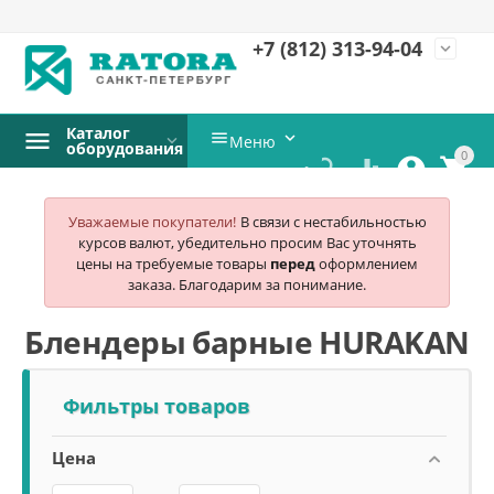
+7 (812)
313-94-04
expand_more
Каталог


Меню
оборудования
0




Уважаемые покупатели!
В связи с нестабильностью
курсов валют, убедительно просим Вас уточнять
цены на требуемые товары
перед
оформлением
заказа. Благодарим за понимание.
Блендеры барные HURAKAN
Фильтры товаров
Цена