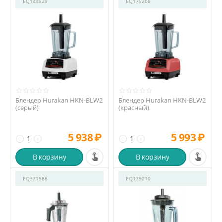
EQ144929
EQ179208
Блендер Hurakan HKN-BLW2
Блендер Hurakan HKN-BLW2
(серый)
(красный)
5 938
₽
5 993
₽
−
+
−
+
В корзину
В корзину
EQ371986
EQ179210