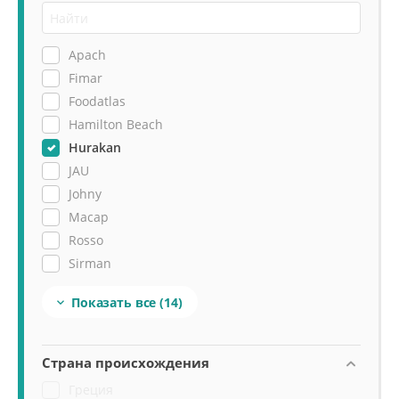
Apach
Fimar
Foodatlas
Hamilton Beach
Hurakan
JAU
Johny
Macap
Rosso
Sirman
Vema
Показать все
(14)

Viatto
Vitamix
Waring Commercial
Страна происхождения
Греция