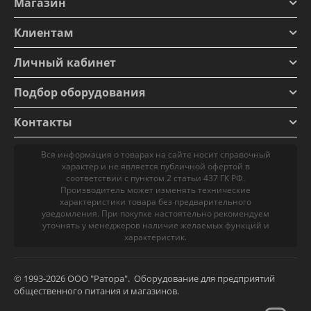
Магазин
Клиентам
Личный кабинет
Подбор оборудования
Контакты
Вся информация о товарах на сайте носит справочный
характер и не является публичной офертой в
соответствии с пунктом 2 статьи 437 ГК РФ.
Производитель может изменять технические
характеристики товара без предварительного
уведомления. При покупке настоятельно рекомендуем
уточнять у менеджеров наличие желаемых функций и
характеристик.
© 1993-2026 ООО "Ратора". Оборудование для предприятий
общественного питания и магазинов.