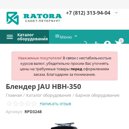
+7 (812)
313-94-04
expand_more
Каталог


Меню
оборудования
0




Уважаемые покупатели!
В связи с нестабильностью
курсов валют, убедительно просим Вас уточнять
цены на требуемые товары
перед
оформлением
заказа. Благодарим за понимание.
Блендер JAU HBH-350
Главная
/
Каталог оборудования
/
Барное оборудование
Написать отзыв
/
Блендеры барные
/
Артикул:
RPD3248