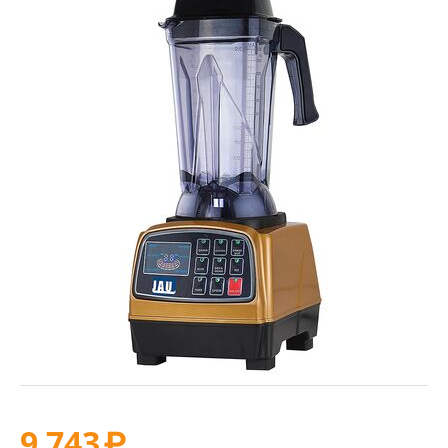
9 743
₽