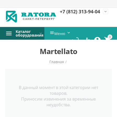
+7 (812)
313-94-04
expand_more
Каталог


Меню
оборудования
0




Martellato
Главная
/
В данный момент в этой категории нет
товаров.
Приносим извинения за временные
неудобства.