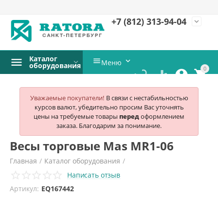
+7 (812)
313-94-04
expand_more
Каталог


Меню
оборудования
0




Уважаемые покупатели!
В связи с нестабильностью
курсов валют, убедительно просим Вас уточнять
цены на требуемые товары
перед
оформлением
заказа. Благодарим за понимание.
Весы торговые Mas MR1-06
Главная
/
Каталог оборудования
/
Написать отзыв
Весовое и упаковочное оборудование
/
Весы торговые
/
Артикул:
EQ167442
Mas
/