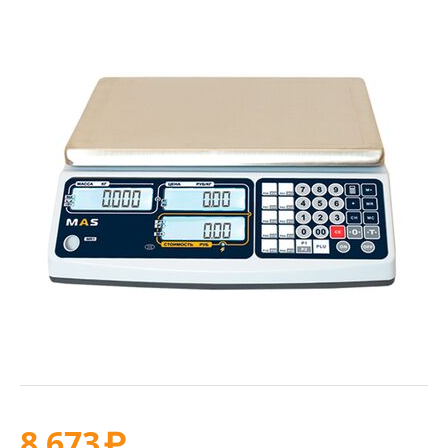
8 673
₽