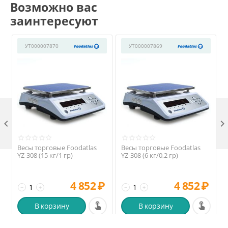
Возможно вас
заинтересуют
УТ000007870
УТ000007869

Весы торговые Foodatlas
Весы торговые Foodatlas
YZ-308 (15 кг/1 гр)
YZ-308 (6 кг/0,2 гр)
4 852
₽
4 852
₽
−
+
−
+
В корзину
В корзину