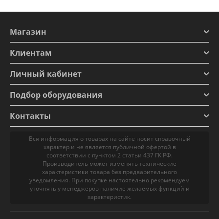
Магазин
Клиентам
Личный кабинет
Подбор оборудования
Контакты
Вся информация о товарах на сайте носит справочный
характер и не является публичной офертой в
соответствии с пунктом 2 статьи 437 ГК РФ.
Производитель может изменять технические
характеристики товара без предварительного
уведомления. При покупке настоятельно рекомендуем
уточнять у менеджеров наличие желаемых функций и
характеристик.