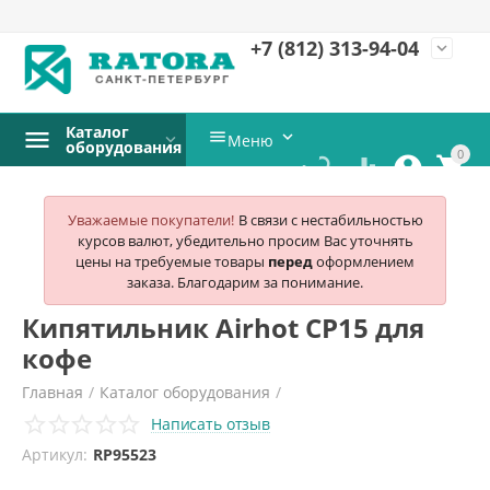
+7 (812)
313-94-04
expand_more
Каталог


Меню
оборудования
0




Уважаемые покупатели!
В связи с нестабильностью
курсов валют, убедительно просим Вас уточнять
цены на требуемые товары
перед
оформлением
заказа. Благодарим за понимание.
Кипятильник Airhot CP15 для
кофе
Главная
/
Каталог оборудования
/
Написать отзыв
Тепловое оборудование
/
Кипятильники
/
Airhot
/
Артикул:
RP95523