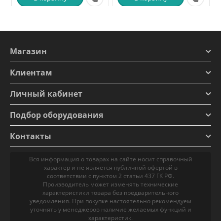
Магазин
Клиентам
Личный кабинет
Подбор оборудования
Контакты
Вся информация о товарах на сайте носит справочный
характер и не является публичной офертой в
соответствии с пунктом 2 статьи 437 ГК РФ.
Производитель может изменять технические
характеристики товара без предварительного
уведомления. При покупке настоятельно рекомендуем
уточнять у менеджеров наличие желаемых функций и
характеристик.