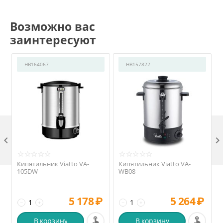
Возможно вас
заинтересуют
HB164067
HB157822

Кипятильник Viatto VA-
Кипятильник Viatto VA-
105DW
WB08
5 178
₽
5 264
₽
−
+
−
+
В корзину
В корзину