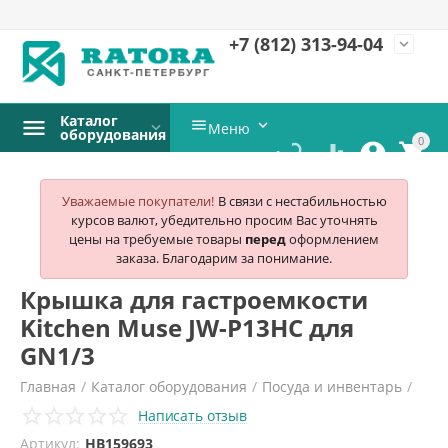
+7 (812)
313-94-04
expand_more
Каталог


Меню
оборудования
0




Уважаемые покупатели!
В связи с нестабильностью
курсов валют, убедительно просим Вас уточнять
цены на требуемые товары
перед
оформлением
заказа. Благодарим за понимание.
Крышка для гастроемкости
Kitchen Muse JW-P13HC для
GN1/3
Главная
/
Каталог оборудования
/
Посуда и инвентарь
/
Написать отзыв
Гастроемкости
/
Kitchen muse
/
Артикул:
HB159693