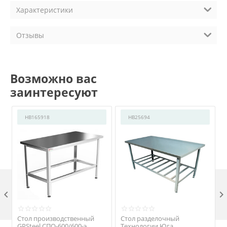
Характеристики
Отзывы
Возможно вас
заинтересуют
HB165918
HB25694

Стол производственный
Стол разделочный
GPSteel СПО-600/600-э
Технологии Юга