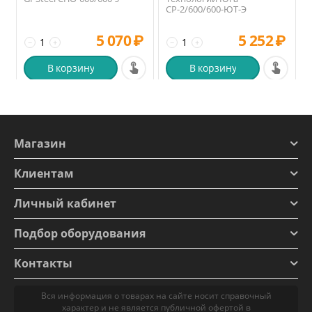
СР-2/600/600-ЮТ-Э
5 070
₽
5 252
₽
−
+
−
+
В корзину
В корзину
Магазин
Клиентам
Личный кабинет
Подбор оборудования
Контакты
Вся информация о товарах на сайте носит справочный
характер и не является публичной офертой в