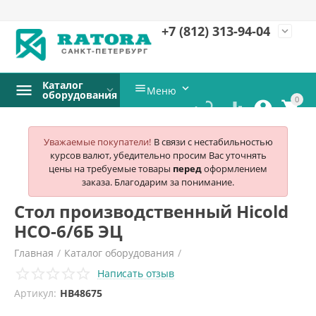
+7 (812)
313-94-04
expand_more
Каталог


Меню
оборудования
0




Уважаемые покупатели!
В связи с нестабильностью
курсов валют, убедительно просим Вас уточнять
цены на требуемые товары
перед
оформлением
заказа. Благодарим за понимание.
Стол производственный Hicold
НСО-6/6Б ЭЦ
Главная
/
Каталог оборудования
/
Написать отзыв
Нейтральное оборудование
/
Столы рабочие
/
Артикул:
HB48675