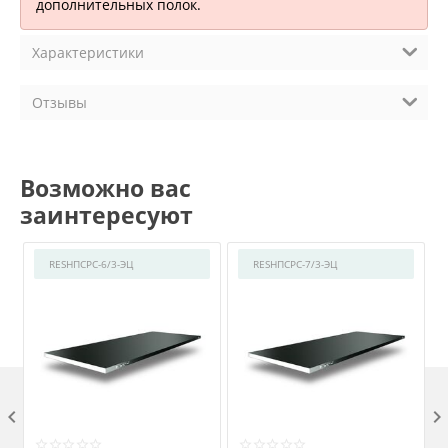
дополнительных полок.
Характеристики
Отзывы
Возможно вас
заинтересуют
RESНПСРС-6/3-ЭЦ
RESНПСРС-7/3-ЭЦ
