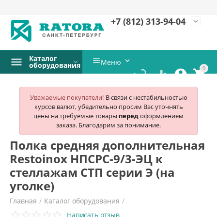
+7 (812)
313-94-04
expand_more
Каталог


Меню
оборудования
0




Уважаемые покупатели!
В связи с нестабильностью
курсов валют, убедительно просим Вас уточнять
цены на требуемые товары
перед
оформлением
заказа. Благодарим за понимание.
Полка средняя дополнительная
Restoinox НПСРС-9/3-ЭЦ к
стеллажам СТП серии Э (на
уголке)
Главная
/
Каталог оборудования
/
Написать отзыв