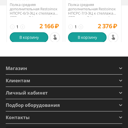
Полка средняя
Полка средняя
дополнительная Restoinox
дополнительная Restoinox
НПСРС-6/3-ЭЦ к стеллажам
НПСРС-7/3-ЭЦ к стеллажам
СТП серии Э (на уголке)
СТП серии Э (на уголке)
2 166
₽
2 376
₽
−
+
−
+
В корзину
В корзину
Магазин
Клиентам
Личный кабинет
Подбор оборудования
Контакты