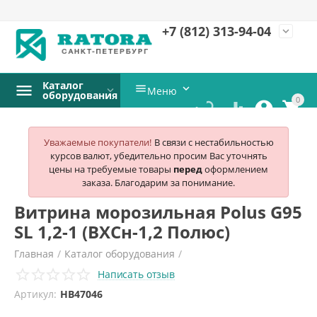
+7 (812)
313-94-04
expand_more
Каталог


Меню
оборудования
0




Уважаемые покупатели!
В связи с нестабильностью
курсов валют, убедительно просим Вас уточнять
цены на требуемые товары
перед
оформлением
заказа. Благодарим за понимание.
Витрина морозильная Polus G95
SL 1,2-1 (ВХСн-1,2 Полюс)
Главная
/
Каталог оборудования
/
Написать отзыв
Холодильное и морозильное оборудование
/
Артикул:
HB47046
Витрины со встроенным агрегатом
/