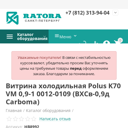
+7 (812)
313-94-04
expand_more
Каталог


Меню
оборудования
0




Уважаемые покупатели!
В связи с нестабильностью
курсов валют, убедительно просим Вас уточнять
цены на требуемые товары
перед
оформлением
заказа. Благодарим за понимание.
Витрина холодильная Polus K70
VM 0,9-1 0012-0109 (ВХСв-0,9д
Carboma)
Главная
/
Каталог оборудования
/
Написать отзыв
Холодильное и морозильное оборудование
/
Артикул:
HB8992