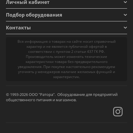
Личный кабинет
Подбор оборудования
Контакты
Вся информация о товарах на сайте носит справочный
характер и не является публичной офертой в
соответствии с пунктом 2 статьи 437 ГК РФ.
Производитель может изменять технические
характеристики товара без предварительного
уведомления. При покупке настоятельно рекомендуем
уточнять у менеджеров наличие желаемых функций и
характеристик.
© 1993-2026 ООО "Ратора". Оборудование для предприятий
общественного питания и магазинов.