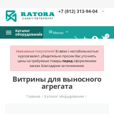
+7 (812)
313-94-04
expand_more
Каталог


Меню
оборудования
0




Уважаемые покупатели!
В связи с нестабильностью
курсов валют, убедительно просим Вас уточнять
цены на требуемые товары
перед
оформлением
заказа. Благодарим за понимание.
Витрины для выносного
агрегата
Главная
/
Каталог оборудования
/
Холодильное и морозильное оборудование
/