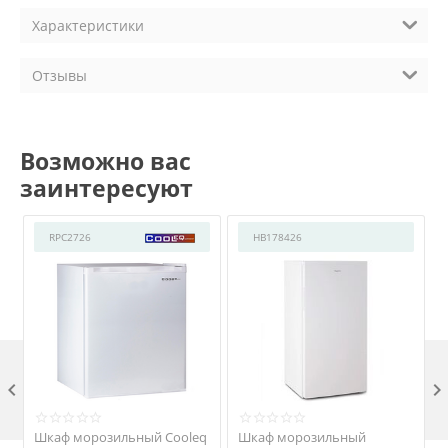
Характеристики
Отзывы
Возможно вас
заинтересуют
RPC2726
HB178426

Шкаф морозильный Cooleq
Шкаф морозильный