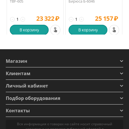
TBF-60S
Бирюса Б-6046
23 322
₽
25 157
₽
−
+
−
+
В корзину
В корзину
Магазин
Клиентам
Личный кабинет
Подбор оборудования
Контакты
Вся информация о товарах на сайте носит справочный
характер и не является публичной офертой в