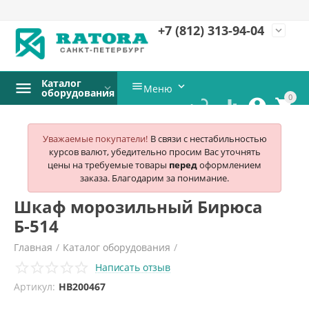
+7 (812)
313-94-04
expand_more
Каталог


Меню
оборудования
0




Уважаемые покупатели!
В связи с нестабильностью
курсов валют, убедительно просим Вас уточнять
цены на требуемые товары
перед
оформлением
заказа. Благодарим за понимание.
Шкаф морозильный Бирюса
Б-514
Главная
/
Каталог оборудования
/
Написать отзыв
Холодильное и морозильное оборудование
/
Артикул:
HB200467
Шкафы морозильные
/
Бирюса
/