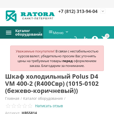
+7 (812)
313-94-04
expand_more
Каталог


Меню
оборудования
0




Уважаемые покупатели!
В связи с нестабильностью
курсов валют, убедительно просим Вас уточнять
цены на требуемые товары
перед
оформлением
заказа. Благодарим за понимание.
Шкаф холодильный Polus D4
VM 400-2 (R400Свр) (1015-0102
(бежево-коричневый))
Главная
/
Каталог оборудования
/
Написать отзыв
Холодильное и морозильное оборудование
/
Артикул:
HB55814