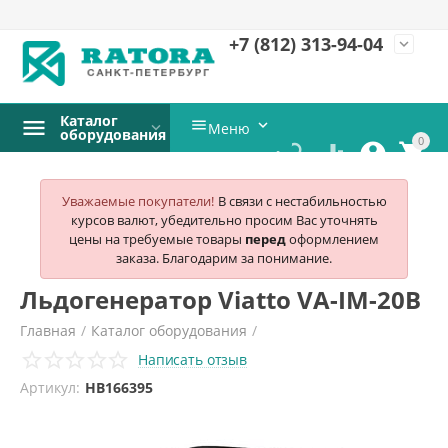
+7 (812)
313-94-04
expand_more
Каталог


Меню
оборудования
0




Уважаемые покупатели!
В связи с нестабильностью
курсов валют, убедительно просим Вас уточнять
цены на требуемые товары
перед
оформлением
заказа. Благодарим за понимание.
Льдогенератор Viatto VA-IM-20B
Главная
/
Каталог оборудования
/
Написать отзыв
Холодильное и морозильное оборудование
/
Артикул:
HB166395
Льдогенераторы
/
Viatto
/