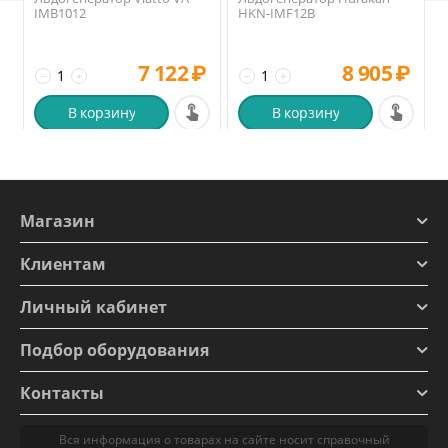
IMB1012
HKN-IMF12B
7 122
₽
8 905
₽
−
+
−
+
В корзину
В корзину
Магазин
Клиентам
Личный кабинет
Подбор оборудования
Контакты
Вся информация о товарах на сайте носит справочный