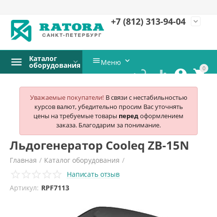
+7 (812)
313-94-04
expand_more
Каталог


Меню
оборудования
0




Уважаемые покупатели!
В связи с нестабильностью
курсов валют, убедительно просим Вас уточнять
цены на требуемые товары
перед
оформлением
заказа. Благодарим за понимание.
Льдогенератор Cooleq ZB-15N
Главная
/
Каталог оборудования
/
Написать отзыв
Холодильное и морозильное оборудование
/
Артикул:
RPF7113
Льдогенераторы
/
Cooleq
/