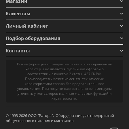
Магазин
Клиентам
Личный кабинет
Подбор оборудования
Контакты
Вся информация о товарах на сайте носит справочный
характер и не является публичной офертой в
соответствии с пунктом 2 статьи 437 ГК РФ.
Производитель может изменять технические
характеристики товара без предварительного
уведомления. При покупке настоятельно рекомендуем
уточнять у менеджеров наличие желаемых функций и
характеристик.
© 1993-2026 ООО "Ратора". Оборудование для предприятий
общественного питания и магазинов.