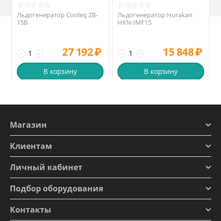
Льдогенератор Cooleq ZB-
Льдогенератор Hurakan
15B
HKN-IMF15
27 192
₽
15 848
₽
−
+
−
+
В корзину
В корзину
Магазин
Клиентам
Личный кабинет
Подбор оборудования
Контакты