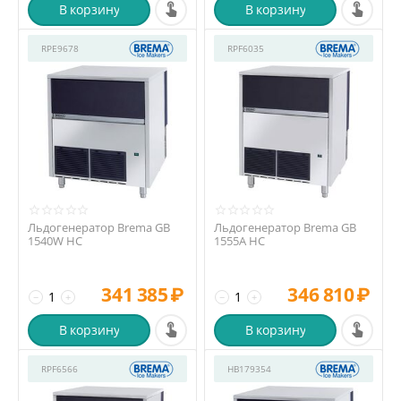
В корзину
В корзину
RPE9678
RPF6035
Льдогенератор Brema GB
Льдогенератор Brema GB
1540W HC
1555A HC
341 385
₽
346 810
₽
−
+
−
+
В корзину
В корзину
RPF6566
HB179354