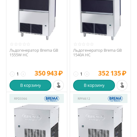
Льдогенератор Brema GB
Льдогенератор Brema GB
1555W HC
1540A HC
350 943
₽
352 135
₽
−
+
−
+
В корзину
В корзину
RPD3366
RPF4612