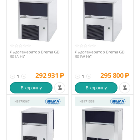
Льдогенератор Brema GB
Льдогенератор Brema GB
601A HC
601W HC
292 931
₽
295 800
₽
−
+
−
+
В корзину
В корзину
HB179367
HB171338