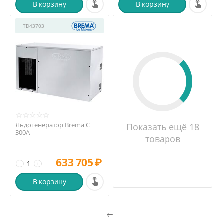
В корзину
В корзину
TD43703
Льдогенератор Brema C
Показать ещё 18
300A
товаров
633 705
₽
−
+
В корзину