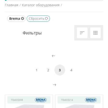
Главная
/
Каталог оборудования
/
Холодильное и морозильное оборудование
/
Brema
Сбросить
Льдогенераторы
/


1
2
3
4
TD403208
TD403214