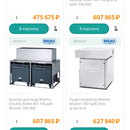
Split 350-600
475 675
₽
607 865
₽
−
+
−
+
В корзину
В корзину
RPD3416
RPD3343
Бункер для льда Brema
Льдогенератор Brema
Double Roller Bin 100 для
Muster 350 Split (без
Muster 350-600
агрегата)
607 865
₽
627 840
₽
−
+
−
+