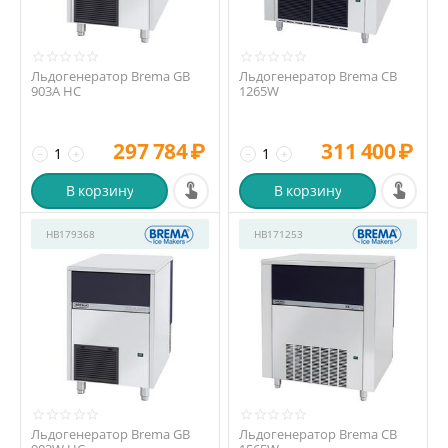
Льдогенератор Brema GB
Льдогенератор Brema CB
903A HC
1265W
297 784
₽
311 400
₽
−
+
−
+
В корзину
В корзину
HB179368
HB171253
Льдогенератор Brema GB
Льдогенератор Brema CB