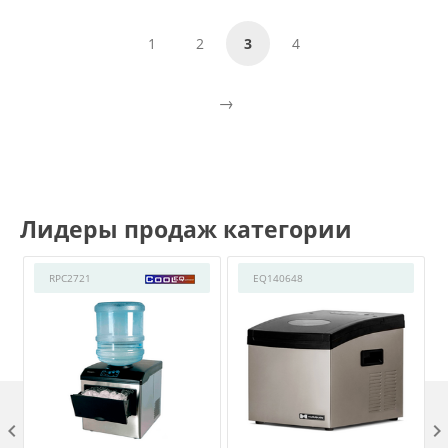
1
2
3
4
Лидеры продаж категории
RPC2721
EQ140648
