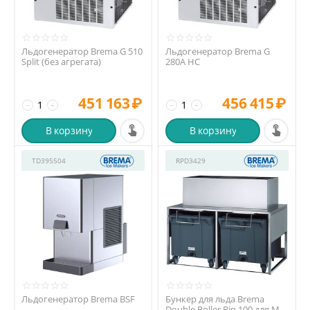
Льдогенератор Brema G 510
Льдогенератор Brema G
Split (без агрегата)
280A HC
451 163
₽
456 415
₽
−
+
−
+
В корзину
В корзину
TD395504
RPD3429
Льдогенератор Brema BSF
Бункер для льда Brema
Double Roller Bin 100 для M