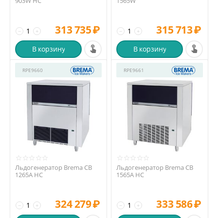
903W HC
1565W
313 735
₽
315 713
₽
−
+
−
+
В корзину
В корзину
RPE9660
RPE9661
Льдогенератор Brema CB
Льдогенератор Brema CB
1265A HC
1565A HC
324 279
₽
333 586
₽
−
+
−
+