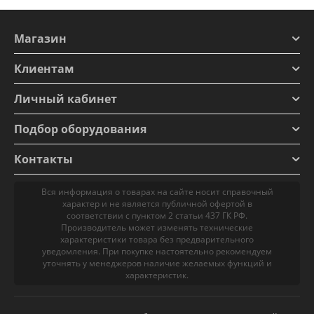
Магазин
Клиентам
Личный кабинет
Подбор оборудования
Контакты
Вся информация о товарах на сайте носит справочный
характер и не является публичной офертой в
соответствии с пунктом 2 статьи 437 ГК РФ.
Производитель может изменять технические
характеристики товара без предварительного
уведомления. При покупке настоятельно рекомендуем
уточнять у менеджеров наличие желаемых функций и
характеристик.