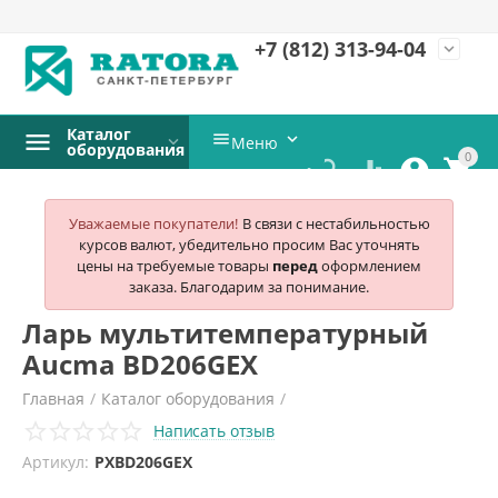
+7 (812)
313-94-04
expand_more
Каталог


Меню
оборудования
0




Уважаемые покупатели!
В связи с нестабильностью
курсов валют, убедительно просим Вас уточнять
цены на требуемые товары
перед
оформлением
заказа. Благодарим за понимание.
Ларь мультитемпературный
Aucma BD206GEX
Главная
/
Каталог оборудования
/
Написать отзыв
Холодильное и морозильное оборудование
/
Артикул:
РХBD206GEX
Лари морозильные
/
Aucma
/