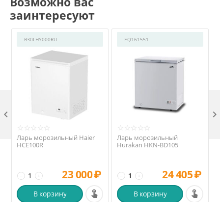
Возможно вас
заинтересуют
B30LHY000RU
EQ161551

Ларь морозильный Haier
Ларь морозильный
HCE100R
Hurakan HKN-BD105
23 000
₽
24 405
₽
−
+
−
+
В корзину
В корзину