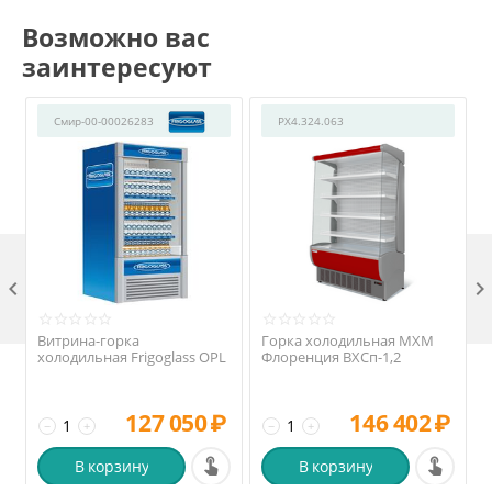
Возможно вас
заинтересуют
Смир-00-00026283
РХ4.324.063

Витрина-горка
Горка холодильная МХМ
холодильная Frigoglass OPL
Флоренция ВХСп-1,2
127 050
₽
146 402
₽
−
+
−
+
В корзину
В корзину