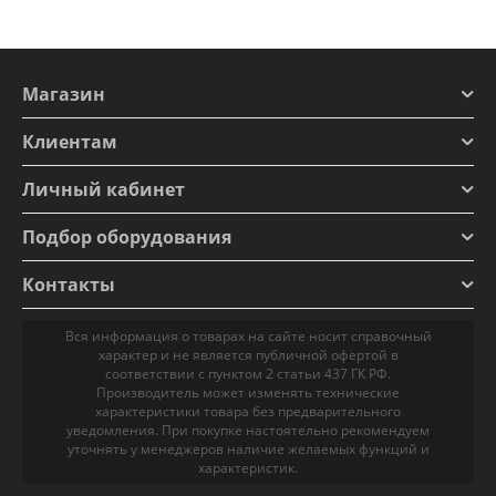
Магазин
Клиентам
Личный кабинет
Подбор оборудования
Контакты
Вся информация о товарах на сайте носит справочный
характер и не является публичной офертой в
соответствии с пунктом 2 статьи 437 ГК РФ.
Производитель может изменять технические
характеристики товара без предварительного
уведомления. При покупке настоятельно рекомендуем
уточнять у менеджеров наличие желаемых функций и
характеристик.