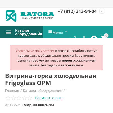
+7 (812)
313-94-04
expand_more
Каталог


Меню
оборудования
0




Уважаемые покупатели!
В связи с нестабильностью
курсов валют, убедительно просим Вас уточнять
цены на требуемые товары
перед
оформлением
заказа. Благодарим за понимание.
Витрина-горка холодильная
Frigoglass OPM
Главная
/
Каталог оборудования
/
Написать отзыв
Холодильное и морозильное оборудование
/
Артикул:
Смир-00-00026284
Горки со встроенным агрегатом
/