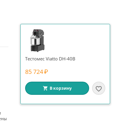
Тестомес Viatto DH-40B
85 724
₽
В корзину
и
ены