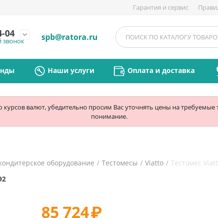
Гарантия и сервис
Прави
4-04
expand_more
spb@ratora.ru
й звонок
енды
Наши услуги
Оплата и доставка
ю курсов валют, убедительно просим Вас уточнять цены на требуемые
понимание.
кондитерское оборудование
/
Тестомесы
/
Viatto
/
Тестомес Viat
92
85 724
₽