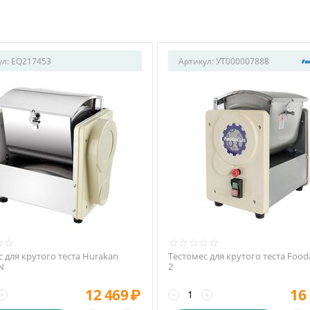
ул:
EQ217453
Артикул:
УТ000007888
 для крутого теста Hurakan
Тестомес для крутого теста Food
N
2
12 469
₽
16
+
−
+