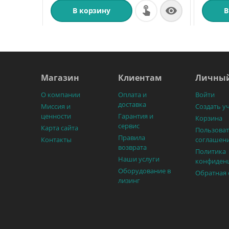

В корзину
В
Магазин
Клиентам
Личный
О компании
Оплата и
Войти
доставка
Миссия и
Создать у
ценности
Гарантия и
Корзина
сервис
Карта сайта
Пользоват
Правила
Контакты
соглашен
возврата
Политика
Наши услуги
конфиден
Оборудование в
Обратная 
лизинг