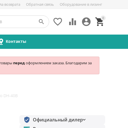
ла возврата
Обратная связь
Оборудование в лизинг
0





Контакты
 товары
перед
оформлением заказа. Благодарим за
to DH-40B
Официальный дилер