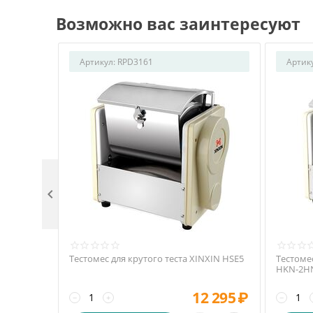
Возможно вас заинтересуют
Артикул:
RPD3161
Артик

Тестомес для крутого теста XINXIN HSE5
Тестомес
HKN-2H
12 295
₽
−
+
−