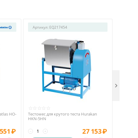
Артикул:
EQ217454
Артикул

atlas HO-
Тестомес для крутого теста Hurakan
Тестомес 
HKN-5HN
 551
₽
27 153
₽
−
+
−
+