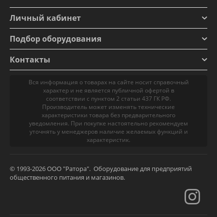
Личный кабинет
Подбор оборудования
Контакты
Вся информация о товарах на сайте носит справочный
характер и не является публичной офертой в
соответствии с пунктом 2 статьи 437 ГК РФ.
Производитель может изменять технические
характеристики товара без предварительного
уведомления. При покупке настоятельно рекомендуем
уточнять у менеджеров наличие желаемых функций и
характеристик.
© 1993-2026 ООО "Ратора". Оборудование для предприятий
общественного питания и магазинов.