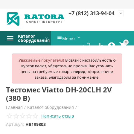
+7 (812)
313-94-04
expand_more
Каталог


Меню
оборудования
0




Уважаемые покупатели!
В связи с нестабильностью
курсов валют, убедительно просим Вас уточнять
цены на требуемые товары
перед
оформлением
заказа. Благодарим за понимание.
Тестомес Viatto DH-20СLH 2V
(380 В)
Главная
/
Каталог оборудования
/
Написать отзыв
Хлебопекарное и кондитерское оборудование
/
Артикул:
HB199803
Тестомесы
/
Viatto
/