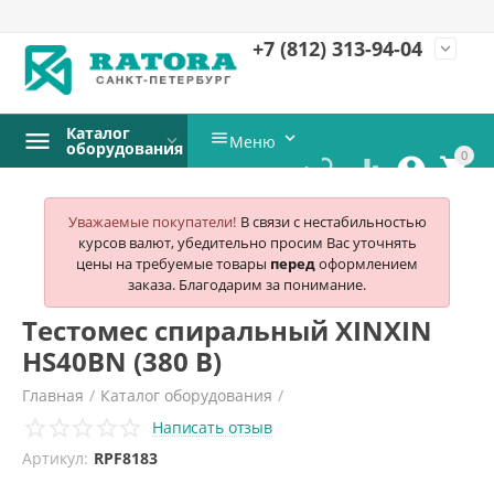
+7 (812)
313-94-04
expand_more
Каталог


Меню
оборудования
0




Уважаемые покупатели!
В связи с нестабильностью
курсов валют, убедительно просим Вас уточнять
цены на требуемые товары
перед
оформлением
заказа. Благодарим за понимание.
Тестомес спиральный XINXIN
HS40BN (380 B)
Главная
/
Каталог оборудования
/
Написать отзыв
Хлебопекарное и кондитерское оборудование
/
Артикул:
RPF8183
Тестомесы
/