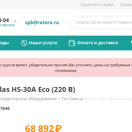
Гарантия и сервис
Прави
4-04
expand_more
spb@ratora.ru
й звонок
енды
Наши услуги
Оплата и доставка
ю курсов валют, убедительно просим Вас уточнять цены на требуемые
понимание.
s HS-30A Eco (220 В)
кондитерское оборудование
/
Тестомесы
/
Тестомес спиральный 
07646
68 892
₽