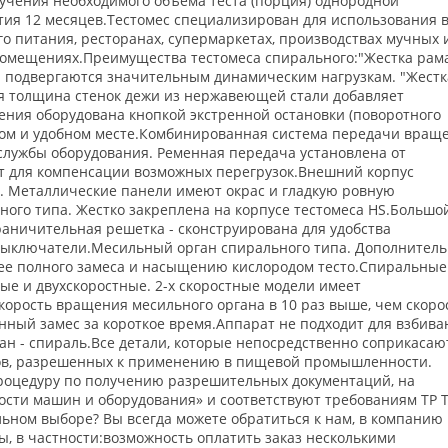
чения необходимого объема теста (порция) однородной
тия 12 месяцев.Тестомес специализирован для использования 
 питания, ресторанах, супермаркетах, производствах мучных 
помещениях.Преимущества тестомеса спирального:"Жестка рам
и подвергаются значительным динамическим нагрузкам. "Жестк
я толщина стенок дежи из нержавеющей стали добавляет
ения оборудована кнопкой экстренной остановки (поворотного
ном и удобном месте.Комбинированная система передачи вращ
службы оборудования. Ременная передача установлена от
ит для компенсации возможных перегрузок.Внешний корпус
. Металлические панели имеют окрас и гладкую ровную
ого типа. Жестко закреплена на корпусе тестомеса HS.Большо
аничительная решетка - сконструирована для удобства
выключатели.Месильный орган спирального типа. Дополнитель
олее полного замеса и насыщению кислородом тесто.Спиральные
ые и двухскоростные. 2-х скоростные модели имеет
орость вращения месильного органа в 10 раз выше, чем скоро
нный замес за короткое время.Аппарат не подходит для взбива
ан - спираль.Все детали, которые непосредственно соприкасаю
ов, разрешенных к применению в пищевой промышленности.
процедуру по получению разрешительных документаций, на
ости машин и оборудования» и соответствуют требованиям ТР 
льном выборе? Вы всегда можете обратиться к нам, в компанию
ы, в частности:возможность оплатить заказ несколькими