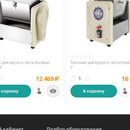
 для крутого теста Hurakan
Тестомес для крутого теста Food
N
2
12 469
₽
16
+
−
+

 корзину
В корзину
 кабинет
Подбор оборудования