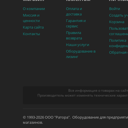
О компании
Оплата и
Войти
доставка
Миссия и
Создать у
ценности
Гарантия и
Корзина
сервис
Карта сайта
Пользоват
Правила
Контакты
соглашен
возврата
Политика
Наши услуги
конфиден
Оборудование в
Обратная 
лизинг
Вся информация о товарах на сайт
Производитель может изменять технические характ
© 1993-2026 ООО "Ратора". Оборудование для предприят
магазинов.