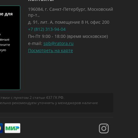
196084, г. Санкт-Петербург, Московский
е для
пр-т.,
д. 91, лит. А, помещение 8 Н, офис 200
+7 (812) 313-94-04
о
Пн-Пт 9:00 - 18:00 (время московское)
ивные
e-mail:
spb@ratora.ru
лните
тную
Посмотреть на карте
вии с пунктом 2 статьи 437 ГК РФ.
тельно рекомендуем уточнять у менеджеров наличие