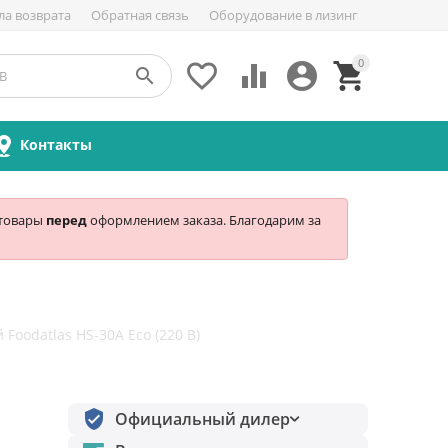
ла возврата
Обратная связь
Оборудование в лизинг
0





Контакты
 товары
перед
оформлением заказа. Благодарим за
Foodatlas HS-30A Eco (220 В)
Официальный дилер