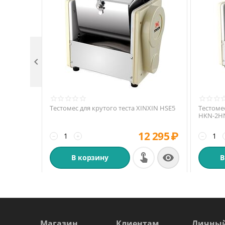

Тестомес для крутого теста XINXIN HSE5
Тестомес
HKN-2H
12 295
₽
−
+
−

В корзину
В
Магазин
Клиентам
Личный