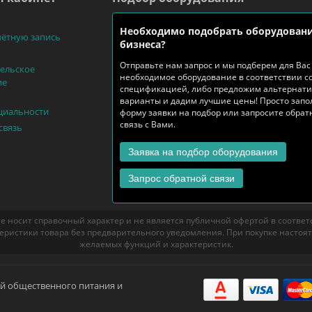
Необходимо подобрать оборудовани
чётную запись
бизнеса?
Отправьте нам запрос и мы подберем для Вас
ельское
необходимое оборудование в соответствии с
ие
спецификацией, либо предложим альтернат
варианты и дадим лучшие цены! Просто запо
циальности
форму заявки на подбор или запросите обра
связь с Вами.
связь
Заявка на подбор оборудования
Запрос обратной связи
е носит справочный характер и не является публичной офертой в соответст
еристики товара без предварительного уведомления. При покупке настоя
желаемых функций и характеристик.
ий общественного питания и