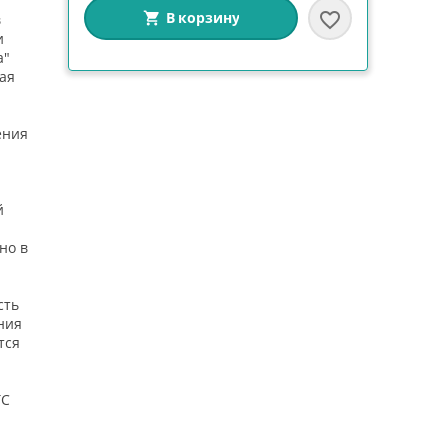
В корзину
в
и
а"
ая
ения
й
но в
сть
ния
тся
ТС