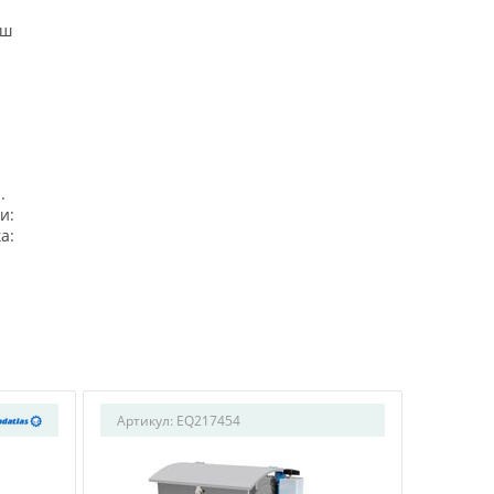
аш
.
и:
а:
Артикул:
EQ217454
Артикул