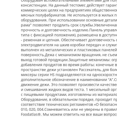
Оборудован вспомогательными элементами для полу
консистенции. На данный тестомес действует гаран
коммерческих целях на предприятиях общественного
мясных полуфабрикатов. Не используется в жилых 
оборудования. При использовании основные детал
рама" позволяет продлить срок службы.Увеличенна
прочность и долговечность изделию.Панель управл
типа с фиксацией положения), размешена в доступ
- ременная и цепная. Обеспечивает долговечность 
электродвигателя на шкив коробки передач и служ
выполнен из металлических и пластиковых панелей
поверхность.Дежа с механизмом вращения, не съемн
выход готовой продукции.Защитные механизмы: огр
добавления продуктов во время работы; конечные 
пространстве дежи установлен Рассекатель, для б
миксеры серии HS подразделяются на односкоростн
дополнительное обозначение в наименовании “A”.Ск
движение дежи. Это позволяет произвести качестве
и смешивания жидких видов теста. 1 месильный орг
с пищевыми продуктами, изготовлены из материал
Оборудование, в обязательном порядке, проходит 
соответствие технических регламентов «О безопасн
010, 020, 004.Сомневаетесь или не уверены в прави
Foodatlas®. Мы можем ответить на все ваши вопрос