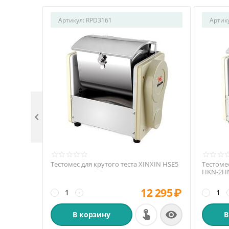
Артикул:
RPD3161
Артик

Тестомес для крутого теста XINXIN HSE5
Тестомес
HKN-2H
12 295
₽
−
+
−

В корзину
В