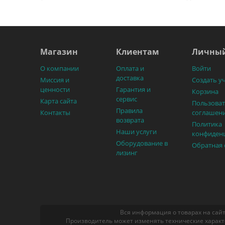
Магазин
Клиентам
Личный
О компании
Оплата и
Войти
доставка
Миссия и
Создать у
ценности
Гарантия и
Корзина
сервис
Карта сайта
Пользоват
Правила
Контакты
соглашен
возврата
Политика
Наши услуги
конфиден
Оборудование в
Обратная 
лизинг
Вся информация о товарах на сайт
Производитель может изменять технические характ