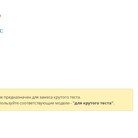
а
:
е предназначен для замеса крутого теста.
пользуйте соответствующие модели -
"для крутого теста"
.