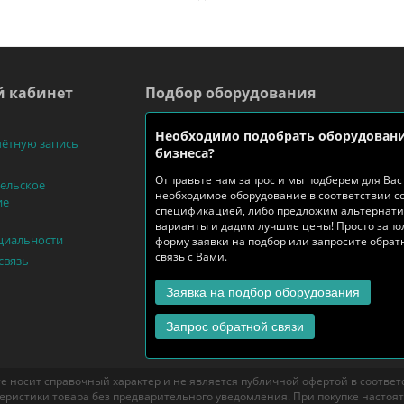
 кабинет
Подбор оборудования
Необходимо подобрать оборудовани
чётную запись
бизнеса?
Отправьте нам запрос и мы подберем для Вас
ельское
необходимое оборудование в соответствии с
ие
спецификацией, либо предложим альтернат
варианты и дадим лучшие цены! Просто запо
циальности
форму заявки на подбор или запросите обра
связь с Вами.
связь
Заявка на подбор оборудования
Запрос обратной связи
е носит справочный характер и не является публичной офертой в соответст
еристики товара без предварительного уведомления. При покупке настоя