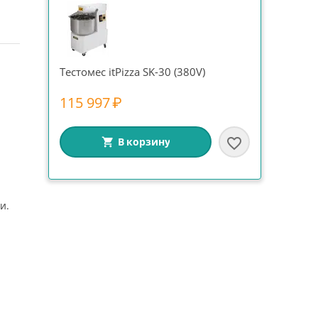
Тестомес itPizza SK-30 (380V)
115 997
₽
В корзину
и.