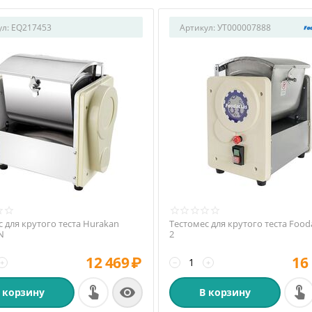
ул:
EQ217453
Артикул:
УТ000007888
 для крутого теста Hurakan
Тестомес для крутого теста Food
N
2
12 469
₽
16
+
−
+

 корзину
В корзину