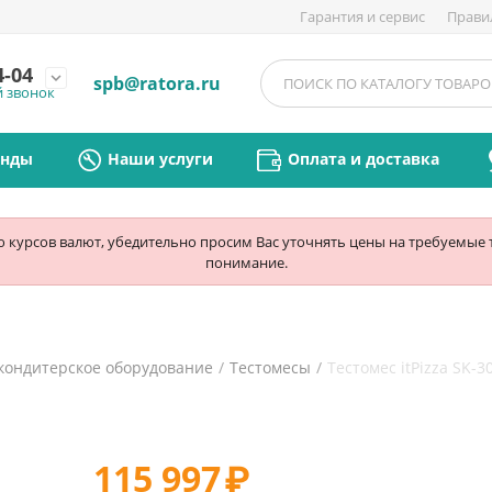
Гарантия и сервис
Прави
4-04
expand_more
spb@ratora.ru
й звонок
енды
Наши услуги
Оплата и доставка
ю курсов валют, убедительно просим Вас уточнять цены на требуемые
понимание.
кондитерское оборудование
/
Тестомесы
/
Тестомес itPizza SK-30
115 997
₽