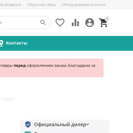
ла возврата
Обратная связь
Оборудование в лизинг
0





Контакты
 товары
перед
оформлением заказа. Благодарим за
 (380V)
Официальный дилер