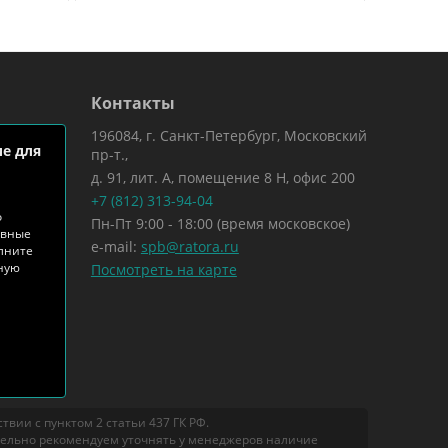
Контакты
196084, г. Санкт-Петербург, Московский
е для
пр-т.,
д. 91, лит. А, помещение 8 Н, офис 200
+7 (812) 313-94-04
о
Пн-Пт 9:00 - 18:00 (время московское)
ивные
e-mail:
spb@ratora.ru
лните
тную
Посмотреть на карте
вии с пунктом 2 статьи 437 ГК РФ.
тельно рекомендуем уточнять у менеджеров наличие