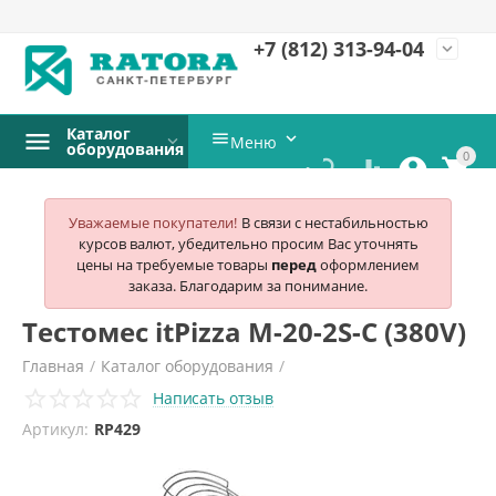
+7 (812)
313-94-04
expand_more
Каталог


Меню
оборудования
0




Уважаемые покупатели!
В связи с нестабильностью
курсов валют, убедительно просим Вас уточнять
цены на требуемые товары
перед
оформлением
заказа. Благодарим за понимание.
Тестомес itPizza M-20-2S-С (380V)
Главная
/
Каталог оборудования
/
Написать отзыв
Хлебопекарное и кондитерское оборудование
/
Артикул:
RP429
Тестомесы
/