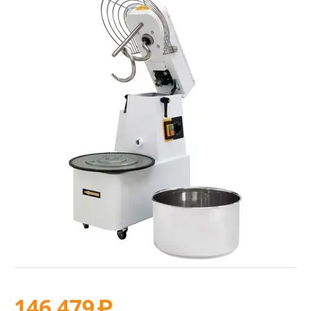
146 479
₽