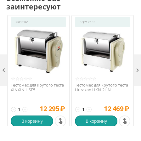
заинтересуют
RPD3161
EQ217453

Тестомес для крутого теста
Тестомес для крутого теста
XINXIN HSE5
Hurakan HKN-2HN
12 295
₽
12 469
₽
−
+
−
+
В корзину
В корзину