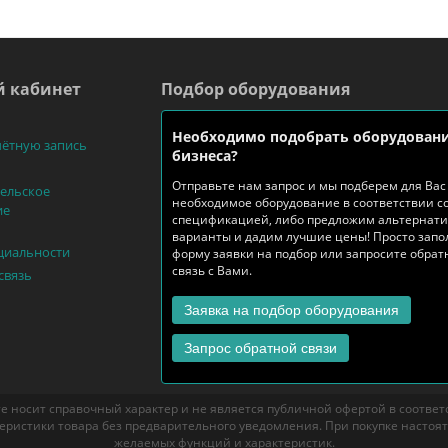
 кабинет
Подбор оборудования
Необходимо подобрать оборудовани
чётную запись
бизнеса?
Отправьте нам запрос и мы подберем для Вас
ельское
необходимое оборудование в соответствии с
ие
спецификацией, либо предложим альтернат
варианты и дадим лучшие цены! Просто запо
циальности
форму заявки на подбор или запросите обра
связь с Вами.
связь
Заявка на подбор оборудования
Запрос обратной связи
е носит справочный характер и не является публичной офертой в соответст
еристики товара без предварительного уведомления. При покупке настоя
желаемых функций и характеристик.