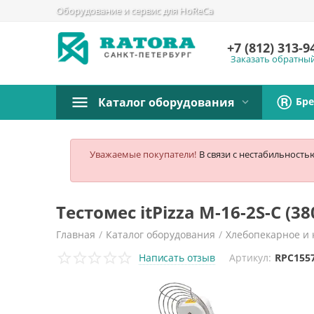
Оборудование и сервис для HoReCa
+7 (812)
313-9
Заказать обратны
Бр
Каталог оборудования
Уважаемые покупатели!
В связи с нестабильность
Тестомес itPizza M-16-2S-С (38
Главная
/
Каталог оборудования
/
Хлебопекарное и 
Написать отзыв
Артикул:
RPC155