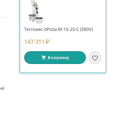
Тестомес itPizza M-16-2S-С (380V)
147 311
₽
В корзину
ий