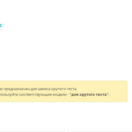
:
е предназначен для замеса крутого теста.
пользуйте соответствующие модели -
"для крутого теста"
.