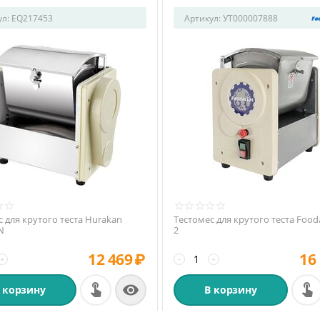
ул:
EQ217453
Артикул:
УТ000007888
 для крутого теста Hurakan
Тестомес для крутого теста Food
N
2
12 469
₽
16
+
−
+

 корзину
В корзину