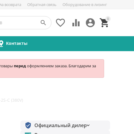
ла возврата
Обратная связь
Оборудование в лизинг
0





Контакты
 товары
перед
оформлением заказа. Благодарим за
-2S-С (380V)
Официальный дилер