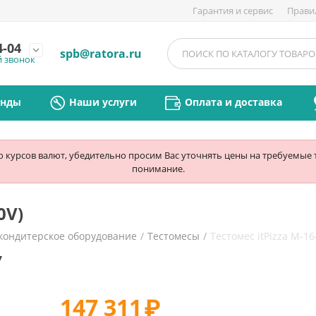
Гарантия и сервис
Прави
4-04
expand_more
spb@ratora.ru
й звонок
енды
Наши услуги
Оплата и доставка
ю курсов валют, убедительно просим Вас уточнять цены на требуемые
понимание.
0V)
кондитерское оборудование
/
Тестомесы
/
Тестомес itPizza M-16
7
147 311
₽