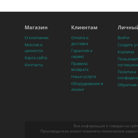
Магазин
Клиентам
Личный
О компании
Оплата и
Войти
доставка
Миссия и
Создать у
ценности
Гарантия и
Корзина
сервис
Карта сайта
Пользоват
Правила
Контакты
соглашен
возврата
Политика
Наши услуги
конфиден
Оборудование в
Обратная 
лизинг
Вся информация о товарах на сайт
Производитель может изменять технические характ