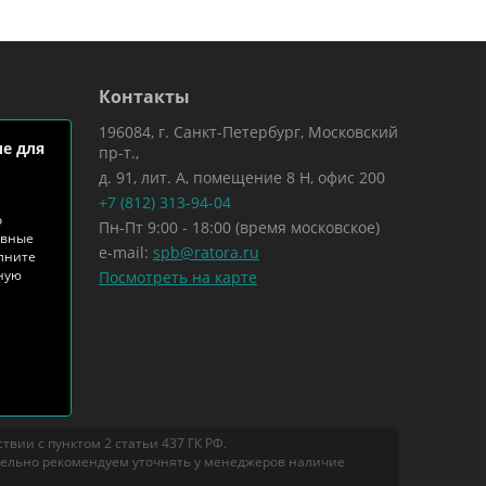
Контакты
196084, г. Санкт-Петербург, Московский
е для
пр-т.,
д. 91, лит. А, помещение 8 Н, офис 200
+7 (812) 313-94-04
о
Пн-Пт 9:00 - 18:00 (время московское)
ивные
e-mail:
spb@ratora.ru
лните
тную
Посмотреть на карте
вии с пунктом 2 статьи 437 ГК РФ.
тельно рекомендуем уточнять у менеджеров наличие