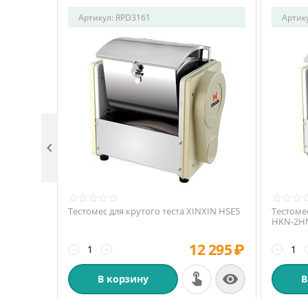
Артикул:
RPD3161
Артик

Тестомес для крутого теста XINXIN HSE5
Тестомес
HKN-2H
12 295
₽
−
+
−

В корзину
В