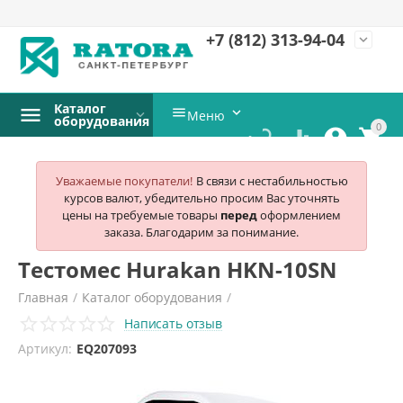
+7 (812)
313-94-04
expand_more
Каталог


Меню
оборудования
0




Уважаемые покупатели!
В связи с нестабильностью
курсов валют, убедительно просим Вас уточнять
цены на требуемые товары
перед
оформлением
заказа. Благодарим за понимание.
Тестомес Hurakan HKN-10SN
Главная
/
Каталог оборудования
/
Написать отзыв
Хлебопекарное и кондитерское оборудование
/
Артикул:
EQ207093
Тестомесы
/
Hurakan
/