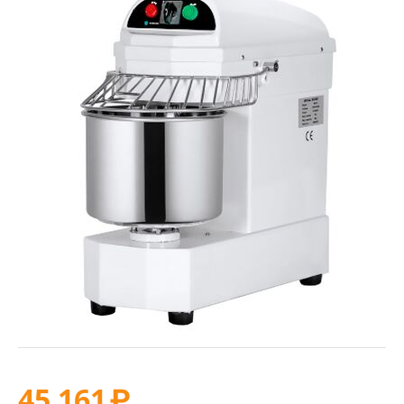
45 161
₽