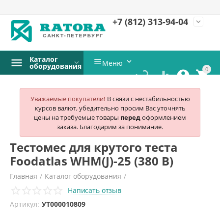
+7 (812)
313-94-04
expand_more
Каталог


Меню
оборудования
0




Уважаемые покупатели!
В связи с нестабильностью
курсов валют, убедительно просим Вас уточнять
цены на требуемые товары
перед
оформлением
заказа. Благодарим за понимание.
Тестомес для крутого теста
Foodatlas WHM(J)-25 (380 В)
Главная
/
Каталог оборудования
/
Написать отзыв
Хлебопекарное и кондитерское оборудование
/
Артикул:
УТ000010809
Тестомесы
/