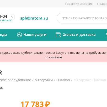
Гарантия и сервис
Прави
4-04
expand_more
spb@ratora.ru
й звонок
енды
Наши услуги
Оплата и доставка
ю курсов валют, убедительно просим Вас уточнять цены на требуемые
понимание.
R
ское оборудование
/
Мясорубки
/
Hurakan
/
Мясорубка Hurakan
44
17 783
₽