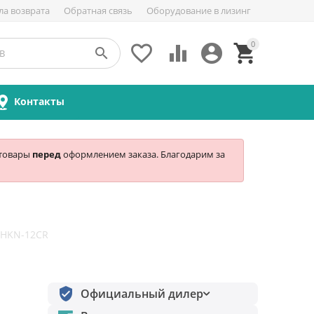
ла возврата
Обратная связь
Оборудование в лизинг
0





Контакты
 товары
перед
оформлением заказа. Благодарим за
 HKN-12CR
Официальный дилер