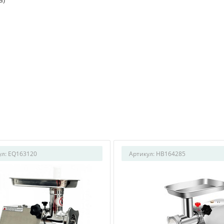
ул:
EQ163120
Артикул:
HB164285