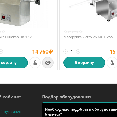
ка Hurakan HKN-12SC
Мясорубка Viatto VA-MG12ASS
14 760
₽
15
+
−
+

 корзину
В корзину
 кабинет
Подбор оборудования
Необходимо подобрать оборудовани
чётную запись
бизнеса?