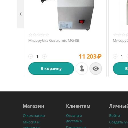

Мясорубка Gastromix MG-8B
Мясоруб
11 203
₽
−
+
−

В корзину
В
Магазин
Клиентам
Личный
О компании
Оплата и
Войти
доставка
Миссия и
Создать у
ценности
Гарантия и