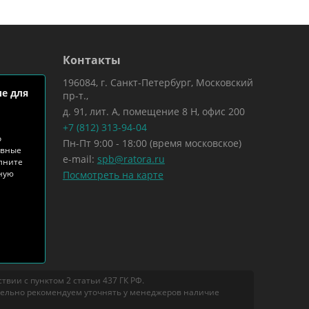
Контакты
196084, г. Санкт-Петербург, Московский
е для
пр-т.,
д. 91, лит. А, помещение 8 Н, офис 200
+7 (812) 313-94-04
о
Пн-Пт 9:00 - 18:00 (время московское)
ивные
e-mail:
spb@ratora.ru
лните
тную
Посмотреть на карте
вии с пунктом 2 статьи 437 ГК РФ.
тельно рекомендуем уточнять у менеджеров наличие