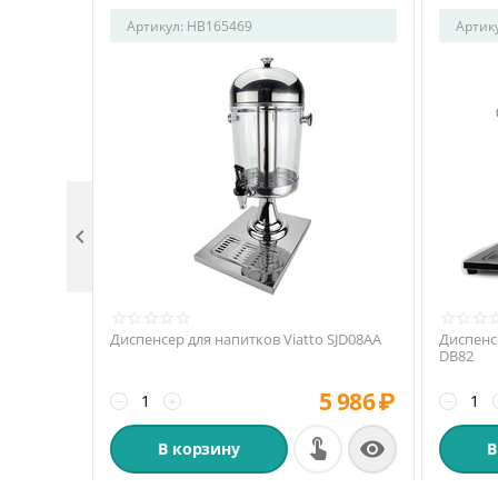
Артикул:
HB165469
Артик

Диспенсер для напитков Viatto SJD08AA
Диспенс
DB82
5 986
₽
−
+
−

В корзину
В