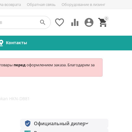
ла возврата
Обратная связь
Оборудование в лизинг
0





Контакты
 товары
перед
оформлением заказа. Благодарим за
akan HKN-DB81
Официальный дилер