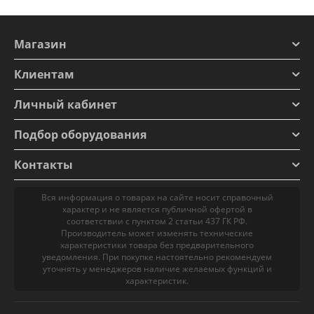
Магазин
Клиентам
Личный кабинет
Подбор оборудования
Контакты
Вся информация о товарах на сайте носит справочный
характер и не является публичной офертой в
соответствии с пунктом 2 статьи 437 ГК РФ.
Производитель может изменять технические
характеристики товара без предварительного
уведомления. При покупке настоятельно рекомендуем
уточнять у менеджеров наличие желаемых функций и
характеристик.