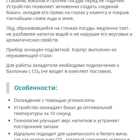
стаканов, бокалов и прочей посуды перед её подачей.
Устройство позволяет мгновенно создать «ледяной
бокал», охладив его прямо на глазах у клиента и покрыв
тончайшим слоем льда и инея.
Лёд, образовавшийся на стенках посуды, медленно тает,
не разбавляя напиток водой и не нарушая его вкусовых и
ароматических свойств.
Прибор оснащён подсветкой. Корпус выполнен из
нержавеющей стали.
Для работы охладителя необходимо подключение к
баллонам с CO₂ (не входят в комплект поставки).
Особенности:
Охлаждение с помощью углекислоты
Устройство охлаждает бокал до оптимальной
температуры за 10 секунд
Технология улучшает вкус напитков и устраняет
посторонние запахи
Идеально подходит для шампанского и белого вина,
так как использует СО₂, который сохраняет углерод в