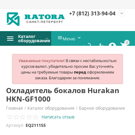
+7 (812)
313-94-04
expand_more
Каталог


Меню
оборудования
0




Уважаемые покупатели!
В связи с нестабильностью
курсов валют, убедительно просим Вас уточнять
цены на требуемые товары
перед
оформлением
заказа. Благодарим за понимание.
Охладитель бокалов Hurakan
HKN-GF1000
Главная
/
Каталог оборудования
/
Барное оборудование
Написать отзыв
/
Охладители бокалов и посуды
/
Артикул:
EQ211155